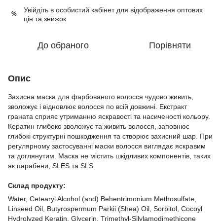
Увійдіть в особистий кабінет
для відображення оптових
%
цін та знижок
До обраного
Порівняти
Опис
Захисна маска для фарбованого волосся чудово живить,
зволожує і відновлює волосся по всій довжині. Екстракт
граната сприяє утриманню яскравості та насиченості кольору.
Кератин глибоко зволожує та живить волосся, заповнює
глибокі структурні пошкодження та створює захисний шар. При
регулярному застосуванні маски волосся виглядає яскравим
та доглянутим. Маска не містить шкідливих компонентів, таких
як парабени, SLES та SLS.
Склад продукту:
Water, Cetearyl Alcohol (and) Behentrimonium Methosulfate,
Linseed Oil, Butyrospermum Parkii (Shea) Oil, Sorbitol, Cocoyl
Hydrolyzed Keratin, Glycerin, Trimethyl-Silylamodimethicone