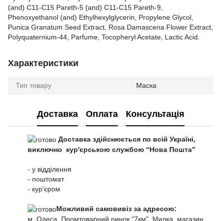
(and) C11-C15 Рareth-5 (and) C11-C15 Рareth-9,
Phenoxyethanol (and) Ethylhexylglycerin, Propylene Glycol,
Punica Granatum Seed Extract, Rosa Damascena Flower Extract,
Polyquaternium-44, Parfume, Tocopheryl Acetate, Lactic Acid.
Характеристики
Тип товару
Маска
Доставка
Оплата
Консультація
Доставка здійснюється по всій Україні,
виключно кур'єрською службою “Нова Пошта”
- у відділення
- поштомат
- кур'єром
Можливий самовивіз за адресою:
м. Одеса, Промтоварний ринок "7км", Милка, магазин