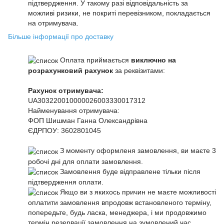
підтвердження. У такому разі відповідальність за
можливі ризики, не покриті перевізником, покладається
на отримувача.
Більше інформації про доставку
Оплата приймається
виключно на
розрахунковий рахунок
за реквізитами:
Рахунок отримувача:
UA303220010000026003330017312
Найменування отримувача:
ФОП Шишман Ганна Олександрівна
ЄДРПОУ:
3602801045
З моменту оформленя замовлення, ви маєте 3
робочі дні для оплати замовлення.
Замовлення буде відправлене тільки після
підтвердження оплати.
Якщо ви з якихось причин не маєте можливості
оплатити замовлення впродовж встановленого терміну,
попередьте, будь ласка, менеджера, і ми продовжимо
термін резервації замовлення на зумовлений час.