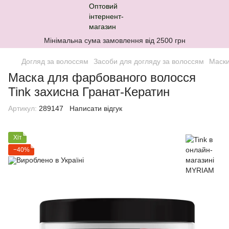
Мінімальна сума замовлення від 2500 грн
Догляд за волоссям
Засоби для догляду за волоссям
Маски
Маска для фарбованого волосся
Tink захисна Гранат-Кератин
Артикул:
289147
Написати відгук
Хіт
−40%