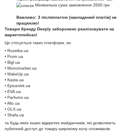
Мінімальна сума замовлення 2500 грн
Важливо: З післяплатою (накладений платіж) не
працюємо!
Товари бренду Deeply заборонено реалізовувати на
маркетплейсах!
Це стосується таких платформ, як:
• Rozetka.ua
• Prom.ua
• Bigl.ua
• Monomarket.ua
• MakeUp.ua
• Kasta.ua
• Epicentrk.ua
• EVA.ua
• Parfums.ua
• Allo.ua
• OLX.ua
• Shafa.ua
та будь-яких інших відкритих майданчиків, які дозволяють
публічний доступ до товару широкому колу споживачів.