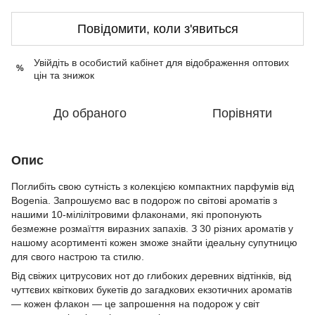
Повідомити, коли з'явиться
Увійдіть в особистий кабінет
для відображення оптових
%
цін та знижок
До обраного
Порівняти
Опис
Поглибіть свою сутність з колекцією компактних парфумів від
Bogenia. Запрошуємо вас в подорож по світові ароматів з
нашими 10-мілілітровими флаконами, які пропонують
безмежне розмаїття виразних запахів. З 30 різних ароматів у
нашому асортименті кожен зможе знайти ідеальну супутницю
для свого настрою та стилю.
Від свіжих цитрусових нот до глибоких деревних відтінків, від
чуттєвих квіткових букетів до загадкових екзотичних ароматів
— кожен флакон — це запрошення на подорож у світ