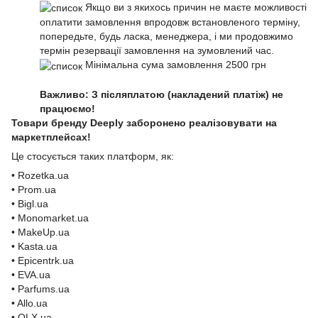
Якщо ви з якихось причин не маєте можливості
оплатити замовлення впродовж встановленого терміну,
попередьте, будь ласка, менеджера, і ми продовжимо
термін резервації замовлення на зумовлений час.
Мінімальна сума замовлення 2500 грн
Важливо: З післяплатою (накладений платіж) не
працюємо!
Товари бренду Deeply заборонено реалізовувати на
маркетплейсах!
Це стосується таких платформ, як:
• Rozetka.ua
• Prom.ua
• Bigl.ua
• Monomarket.ua
• MakeUp.ua
• Kasta.ua
• Epicentrk.ua
• EVA.ua
• Parfums.ua
• Allo.ua
• OLX.ua