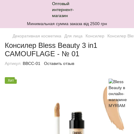
Минимальная сумма заказа від 2500 грн
Декоративная косметика
Для лица
Консилер
Консилер Ble
Консилер Bless Beauty 3 in1
CAMOUFLAGE - № 01
Артикул:
BBCC-01
Оставить отзыв
Хит