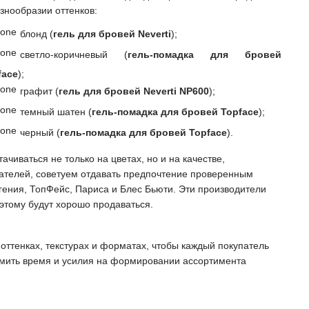
азнообразии оттенков:
блонд (
гель для бровей Neverti
);
светло-коричневый (
гель-помадка для бровей
face
);
графит (
гель для бровей Neverti NP600
);
темный шатен (
гель-помадка для бровей Topface
);
черный (
гель-помадка для бровей Topface
).
ачиваться не только на цветах, но и на качестве,
пателей, советуем отдавать предпочтение проверенным
ения, ТопФейс, Париса и Блес Бьюти. Эти производители
этому будут хорошо продаваться.
 оттенках, текстурах и форматах, чтобы каждый покупатель
омить время и усилия на формировании ассортимента