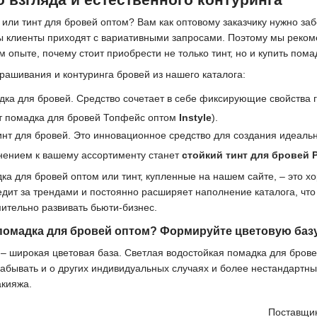
у или тинт для бровей оптом? Вам как оптовому заказчику нужно з
ы клиенты приходят с вариативными запросами. Поэтому мы реком
 опыте, почему стоит приобрести не только тинт, но и купить пома
рашивания и контуринга бровей из нашего каталога:
дка для бровей. Средство сочетает в себе фиксирующие свойства 
т помадка для бровей Топфейс оптом
Instyle
).
инт для бровей. Это инновационное средство для создания идеал
нением к вашему ассортименту станет
стойкий тинт для бровей 
ка для бровей оптом или тинт, купленные на нашем сайте, – это 
дит за трендами и постоянно расширяет наполнение каталога, чт
мительно развивать бьюти-бизнес.
помадка для бровей оптом? Формируйте цветовую базу
 широкая цветовая база. Светлая водостойкая помадка для брове
забывать и о других индивидуальных случаях и более нестандартны
акияжа.
Поставщи