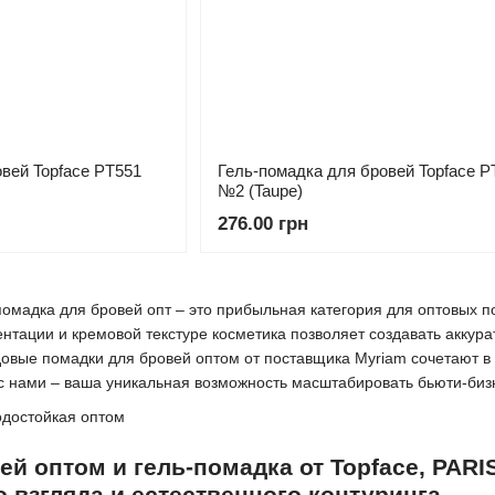
вей Topface PT551
Гель-помадка для бровей Topface P
№2 (Taupe)
276.00 грн
помадка для бровей опт – это прибыльная категория для оптовых п
нтации и кремовой текстуре косметика позволяет создавать аккур
довые помадки для бровей оптом от поставщика Myriam сочетают в 
с нами – ваша уникальная возможность масштабировать бьюти-биз
ей оптом и гель-помадка от Topface, PARI
 взгляда и естественного контуринга