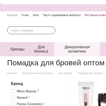
,
Перейти к основному контенту
Каталог
О нас
Блог
Часто задаваемые вопросы
Оптовым клие
Контактная информация
Пользовательское соглашение
Публичн
Для
Декоративная
Бренды
бизнеса
косметика
Помадка для бровей оптом
Главная
Декоративная косметика
Для бровей
Помадки для бровей
Бренд
3
Bless Beauty
4
Neverti
1
Parisa Cosmetics