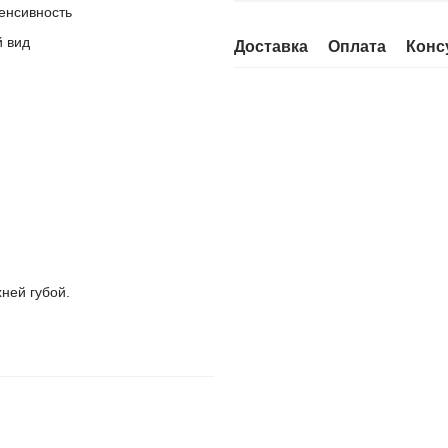
енсивность
й вид
Доставка
Оплата
Конс
ней губой.