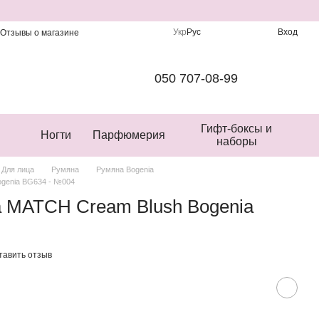
Укр
Рус
Вход
Отзывы о магазине
050 707-08-99
Гифт-боксы и
Ногти
Парфюмерия
наборы
Для лица
Румяна
Румяна Bogenia
genia BG634 - №004
 MATCH Cream Blush Bogenia
тавить отзыв