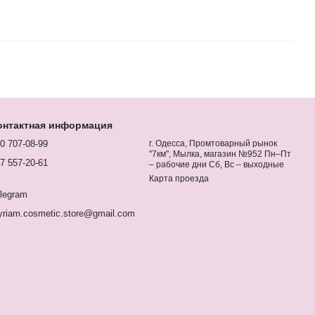
онтактная информация
0 707-08-99
г. Одесса, Промтоварный рынок
"7км", Мылка, магазин №952 Пн–Пт
7 557-20-61
– рабочие дни Сб, Вс – выходные
Карта проезда
legram
riam.cosmetic.store@gmail.com