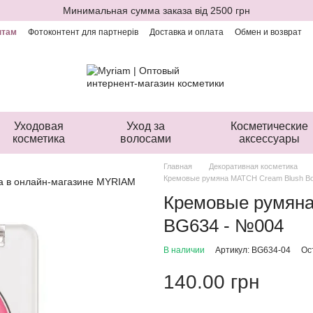
Минимальная сумма заказа від 2500 грн
нтам
Фотоконтент для партнерів
Доставка и оплата
Обмен и возврат
ая оферта
Уходовая
Уход за
Косметические
косметика
волосами
аксессуары
Главная
Декоративная косметика
Кремовые румяна MATCH Cream Blush Bo
Кремовые румяна
BG634 - №004
В наличии
Артикул: BG634-04
Ос
140.00 грн