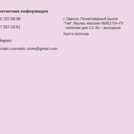
онтактная информация
0 707-08-99
г. Одесса, Промтоварный рынок
"7км", Мылка, магазин №952 Пн–Пт
7 557-20-61
– рабочие дни Сб, Вс – выходные
Карта проезда
legram
riam.cosmetic.store@gmail.com