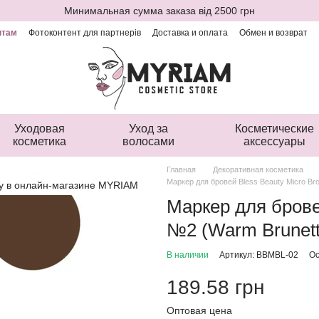
Минимальная сумма заказа від 2500 грн
нтам
Фотоконтент для партнерів
Доставка и оплата
Обмен и возврат
ая оферта
Уходовая
Уход за
Косметические
косметика
волосами
аксессуары
Главная
Декоративная косметика
Маркер для бровей Bless Beauty Micro Bro
Маркер для бровей
№2 (Warm Brunett
В наличии
Артикул: BBMBL-02
Ос
189.58 грн
Оптовая цена