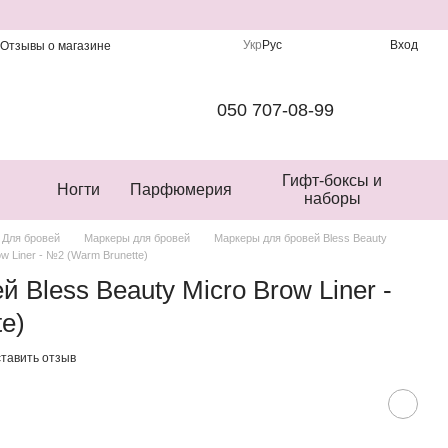
Укр
Рус
Вход
Отзывы о магазине
050 707-08-99
Гифт-боксы и
Ногти
Парфюмерия
наборы
Для бровей
Маркеры для бровей
Маркеры для бровей Bless Beauty
w Liner - №2 (Warm Brunette)
 Bless Beauty Micro Brow Liner -
e)
тавить отзыв