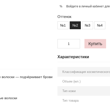
Войдите в личный кабинет
для
%
Оттенок
№1
№2
№3
№4
Купить
Характеристики
Классификация косметического
е волоски — подчёркивает брови
Объем (мл.)
Тип кожи
ые волоски
Тип товара