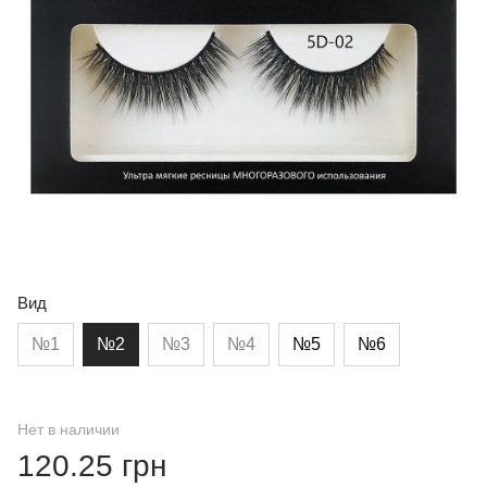
Вид
№1
№2
№3
№4
№5
№6
Нет в наличии
120.25 грн