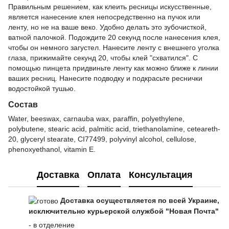
Правильным решением, как клеить ресницы искусственные,
является нанесение клея непосредственно на пучок или
ленту, но не на ваше веко. Удобно делать это зубочисткой,
ватной палочкой. Подождите 20 секунд после нанесения клея,
чтобы он немного загустел. Нанесите ленту с внешнего уголка
глаза, прижимайте секунд 20, чтобы клей "схватился". С
помощью пинцета придвиньте ленту как можно ближе к линии
ваших ресниц. Нанесите подводку и подкрасьте реснички
водостойкой тушью.
Состав
Water, beeswax, carnauba wax, paraffin, polyethylene,
polybutene, stearic acid, palmitic acid, triethanolamine, ceteareth-
20, glyceryl stearate, CI77499, polyvinyl alcohol, cellulose,
phenoxyethanol, vitamin E.
Доставка
Оплата
Консультация
Доставка осуществляется по всей Украине,
исключительно курьерской службой "Новая Почта"
- в отделение