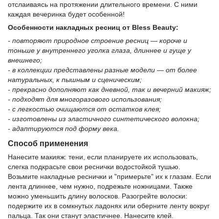
отслаиваясь на протяжении длительного времени. С ними
каждая вечеринка будет особенной!
Особенности накладных ресниц от Bless Beauty:
- повторяют природное строение ресниц — короче и
тоньше у внутреннего уголка глаза, длиннее и гуще у
внешнего;
- в коллекции представлены разные модели — от более
натуральных, к пышным и сценическим;
- прекрасно дополняют как дневной, так и вечерний макияж;
- подходят для многоразового использования;
- с легкостью очищаются от остатков клея;
- изготовлены из эластичного синтетического волокна;
- адаптируются под форму века.
Способ применения
Нанесите макияж: тени, если планируете их использовать,
слегка подкрасьте свои реснички водостойкой тушью.
Возьмите накладные реснички и "примерьте" их к глазам. Если
лента длиннее, чем нужно, подрежьте ножницами. Также
можно уменьшить длину волосков. Разогрейте волоски:
подержите их в сомкнутых ладонях или оберните ленту вокруг
пальца. Так они станут эластичнее. Нанесите клей.