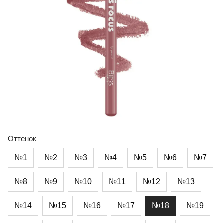
Оттенок
№1
№2
№3
№4
№5
№6
№7
№8
№9
№10
№11
№12
№13
№14
№15
№16
№17
№18
№19