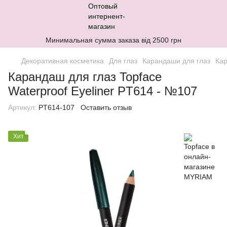
Минимальная сумма заказа від 2500 грн
Декоративная косметика
Для глаз
Карандаши для глаз
Кар
Карандаш для глаз Topface
Waterproof Eyeliner PT614 - №107
Артикул:
PT614-107
Оставить отзыв
Хит