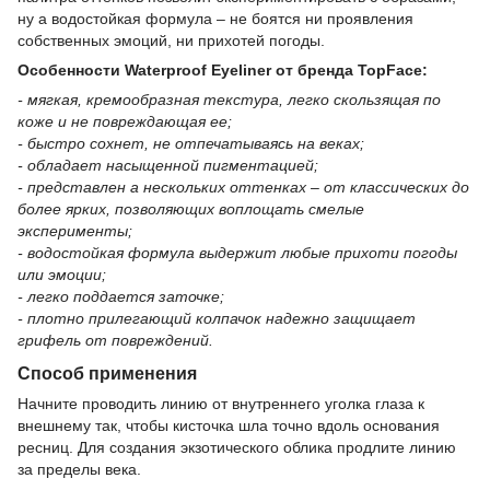
ну а водостойкая формула – не боятся ни проявления
собственных эмоций, ни прихотей погоды.
Особенности Waterproof Eyeliner от бренда TopFace:
- мягкая, кремообразная текстура, легко скользящая по
коже и не повреждающая ее;
- быстро сохнет, не отпечатываясь на веках;
- обладает насыщенной пигментацией;
- представлен а нескольких оттенках – от классических до
более ярких, позволяющих воплощать смелые
эксперименты;
- водостойкая формула выдержит любые прихоти погоды
или эмоции;
- легко поддается заточке;
- плотно прилегающий колпачок надежно защищает
грифель от повреждений.
Способ применения
Начните проводить линию от внутреннего уголка глаза к
внешнему так, чтобы кисточка шла точно вдоль основания
ресниц. Для создания экзотического облика продлите линию
за пределы века.