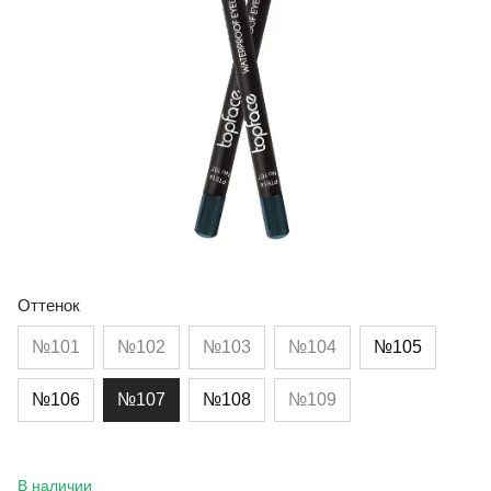
Оттенок
№101
№102
№103
№104
№105
№106
№107
№108
№109
В наличии