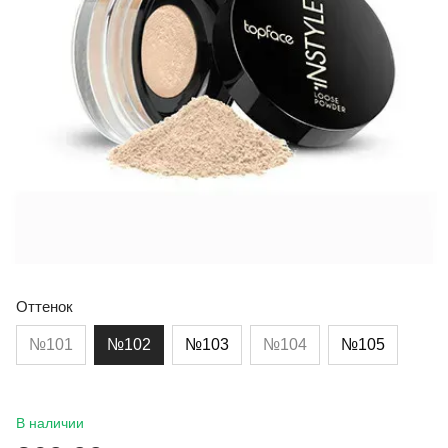
Оттенок
№101
№102
№103
№104
№105
В наличии