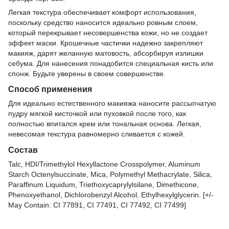
Легкая текстура обеспечивает комфорт использования,
поскольку средство наносится идеально ровным слоем,
который перекрывает несовершенства кожи, но не создает
эффект маски. Крошечные частички надежно закрепляют
макияж, дарят желанную матовость, абсорбируя излишки
себума. Для нанесения понадобится специальная кисть или
спонж. Будьте уверены в своем совершенстве.
Способ применения
Для идеально естественного макияжа наносите рассыпчатую
пудру мягкой кисточкой или пуховкой после того, как
полностью впитался крем или тональная основа. Легкая,
невесомая текстура равномерно сливается с кожей.
Состав
Talc, HDI/Trimethylol Hexyllactone Crosspolymer, Aluminum
Starch Octenylsuccinate, Mica, Polymethyl Methacrylate, Silica,
Paraffinum Liquidum, Triethoxycaprylylsilane, Dimethicone,
Phenoxyethanol, Dichlorobenzyl Alcohol, Ethylhexylglycerin. [+/-
May Contain: CI 77891, CI 77491, CI 77492, CI 77499]