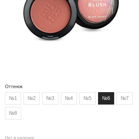
Оттенок
№1
№2
№3
№4
№5
№6
№7
№8
Нет в наличии