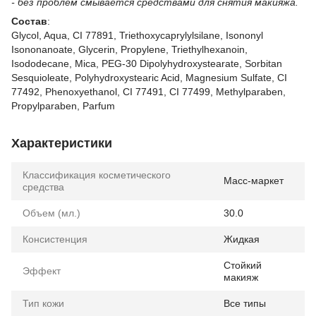
- без проблем смывается средствами для снятия макияжа.
Состав
:
Glycol, Aqua, CI 77891, Triethoxycaprylylsilane, Isononyl
Isononanoate, Glycerin, Propylene, Triethylhexanoin,
Isododecane, Mica, PEG-30 Dipolyhydroxystearate, Sorbitan
Sesquioleate, Polyhydroxystearic Acid, Magnesium Sulfate, CI
77492, Phenoxyethanol, CI 77491, CI 77499, Methylparaben,
Propylparaben, Parfum
Характеристики
Классификация косметического
Масс-маркет
средства
Объем (мл.)
30.0
Консистенция
Жидкая
Стойкий
Эффект
макияж
Тип кожи
Все типы