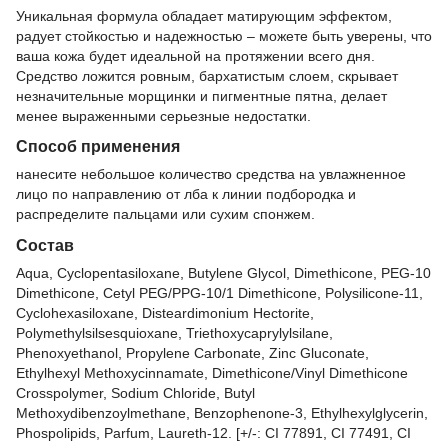
Уникальная формула обладает матирующим эффектом,
радует стойкостью и надежностью – можете быть уверены, что
ваша кожа будет идеальной на протяжении всего дня.
Средство ложится ровным, бархатистым слоем, скрывает
незначительные морщинки и пигментные пятна, делает
менее выраженными серьезные недостатки.
Способ применения
нанесите небольшое количество средства на увлажненное
лицо по направлению от лба к линии подбородка и
распределите пальцами или сухим спонжем.
Состав
Aqua, Cyclopentasiloxane, Butylene Glycol, Dimethicone, PEG-10
Dimethicone, Cetyl PEG/PPG-10/1 Dimethicone, Polysilicone-11,
Cyclohexasiloxane, Disteardimonium Hectorite,
Polymethylsilsesquioxane, Triethoxycaprylylsilane,
Phenoxyethanol, Propylene Carbonate, Zinc Gluconate,
Ethylhexyl Methoxycinnamate, Dimethicone/Vinyl Dimethicone
Crosspolymer, Sodium Chloride, Butyl
Methoxydibenzoylmethane, Benzophenone-3, Ethylhexylglycerin,
Phospolipids, Parfum, Laureth-12. [+/-: CI 77891, CI 77491, CI