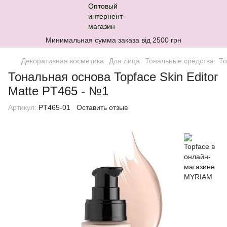
Минимальная сумма заказа від 2500 грн
Декоративная косметика
Для лица
Тональные средства
То
Тональная основа Topface Skin Editor
Matte PT465 - №1
Артикул:
PT465-01
Оставить отзыв