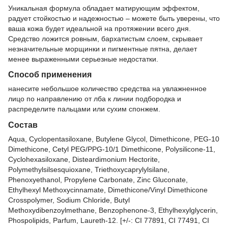
Уникальная формула обладает матирующим эффектом,
радует стойкостью и надежностью – можете быть уверены, что
ваша кожа будет идеальной на протяжении всего дня.
Средство ложится ровным, бархатистым слоем, скрывает
незначительные морщинки и пигментные пятна, делает
менее выраженными серьезные недостатки.
Способ применения
нанесите небольшое количество средства на увлажненное
лицо по направлению от лба к линии подбородка и
распределите пальцами или сухим спонжем.
Состав
Aqua, Cyclopentasiloxane, Butylene Glycol, Dimethicone, PEG-10
Dimethicone, Cetyl PEG/PPG-10/1 Dimethicone, Polysilicone-11,
Cyclohexasiloxane, Disteardimonium Hectorite,
Polymethylsilsesquioxane, Triethoxycaprylylsilane,
Phenoxyethanol, Propylene Carbonate, Zinc Gluconate,
Ethylhexyl Methoxycinnamate, Dimethicone/Vinyl Dimethicone
Crosspolymer, Sodium Chloride, Butyl
Methoxydibenzoylmethane, Benzophenone-3, Ethylhexylglycerin,
Phospolipids, Parfum, Laureth-12. [+/-: CI 77891, CI 77491, CI