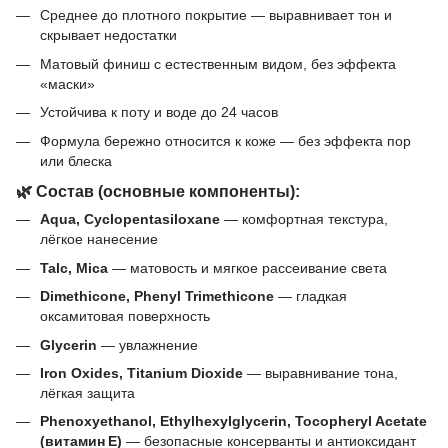
Среднее до плотного покрытие — выравнивает тон и
скрывает недостатки
Матовый финиш с естественным видом, без эффекта
«маски»
Устойчива к поту и воде до 24 часов
Формула бережно относится к коже — без эффекта пор
или блеска
🌿 Состав (основные компоненты):
Aqua, Cyclopentasiloxane
— комфортная текстура,
лёгкое нанесение
Talc, Mica
— матовость и мягкое рассеивание света
Dimethicone, Phenyl Trimethicone
— гладкая
оксамитовая поверхность
Glycerin
— увлажнение
Iron Oxides, Titanium Dioxide
— выравнивание тона,
лёгкая защита
Phenoxyethanol, Ethylhexylglycerin, Tocopheryl Acetate
(витамин E)
— безопасные консерванты и антиоксидант