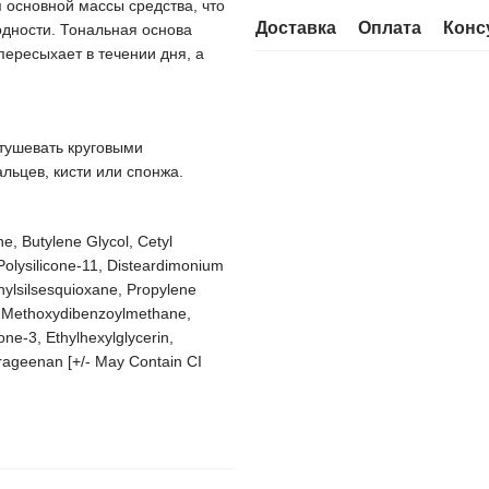
 основной массы средства, что
Доставка
Оплата
Конс
одности. Тональная основа
ересыхает в течении дня, а
тушевать круговыми
ьцев, кисти или спонжа.
e, Butylene Glycol, Cetyl
lysilicone-11, Disteardimonium
hylsilsesquioxane, Propylene
l Methoxydibenzoylmethane,
one-3, Ethylhexylglycerin,
rageenan [+/- May Contain CI