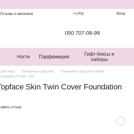
Укр
Рус
Вход
Отзывы о магазине
050 707-08-99
Гифт-боксы и
Ногти
Парфюмерия
наборы
Для лица
Тональные средства
Тональные средства Topface
Foundation PT464 - №5
opface Skin Twin Cover Foundation
тавить отзыв