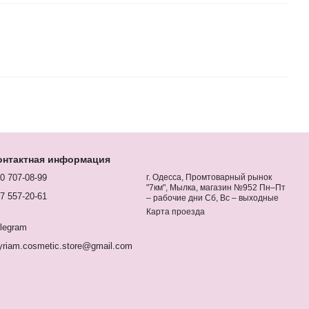
онтактная информация
0 707-08-99
г. Одесса, Промтоварный рынок
"7км", Мылка, магазин №952 Пн–Пт
7 557-20-61
– рабочие дни Сб, Вс – выходные
Карта проезда
legram
riam.cosmetic.store@gmail.com