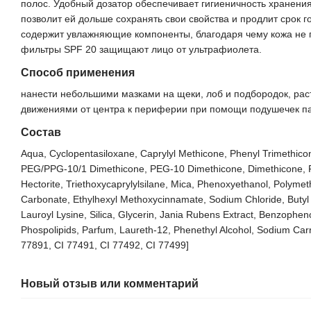
полос. Удобный дозатор обеспечивает гигиеничность хранения
позволит ей дольше сохранять свои свойства и продлит срок г
содержит увлажняющие компоненты, благодаря чему кожа не п
фильтры SPF 20 защищают лицо от ультрафиолета.
Способ применения
нанести небольшими мазками на щеки, лоб и подбородок, рас
движениями от центра к периферии при помощи подушечек пал
Состав
Aqua, Cyclopentasiloxane, Caprylyl Methicone, Phenyl Trimethicon
PEG/PPG-10/1 Dimethicone, PEG-10 Dimethicone, Dimethicone, Po
Hectorite, Triethoxycaprylylsilane, Mica, Phenoxyethanol, Polymet
Carbonate, Ethylhexyl Methoxycinnamate, Sodium Chloride, Buty
Lauroyl Lysine, Silica, Glycerin, Jania Rubens Extract, Benzophen
Phospolipids, Parfum, Laureth-12, Phenethyl Alcohol, Sodium Car
77891, CI 77491, CI 77492, CI 77499]
Новый отзыв или комментарий