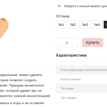
Войдите в личный кабинет
для
%
Оттенок
№1
№2
№3
№4
Купить
Характеристики
Классификация косметического
 идеальным, важно уделить
Консистенция
торая позволит создать
кожи. Турецкие косметологи
Тип кожи
on, который удивит вас не
евероятно нежной консистенцией.
Тип товара
ваясь в поры и не оставляя