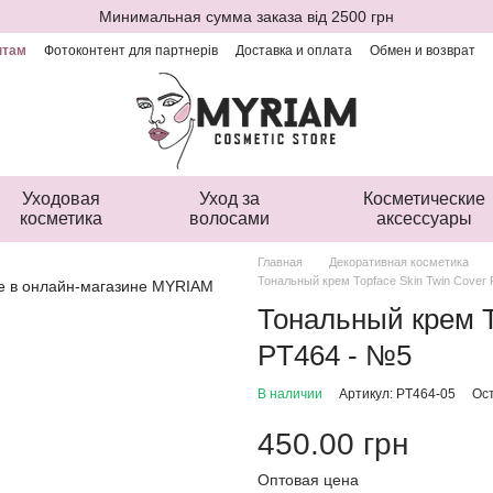
Минимальная сумма заказа від 2500 грн
нтам
Фотоконтент для партнерів
Доставка и оплата
Обмен и возврат
ая оферта
Уходовая
Уход за
Косметические
косметика
волосами
аксессуары
Главная
Декоративная косметика
Тональный крем Topface Skin Twin Cover 
Тональный крем T
PT464 - №5
В наличии
Артикул: PT464-05
Ос
450.00 грн
Оптовая цена