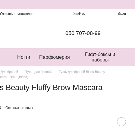
Укр
Рус
Вход
Отзывы о магазине
050 707-08-99
Гифт-боксы и
Ногти
Парфюмерия
наборы
Для бровей
Тушь для бровей
Тушь для бровей Bless Beauty
scara - №01 (Blond)
s Beauty Fluffy Brow Mascara -
5
Оставить отзыв