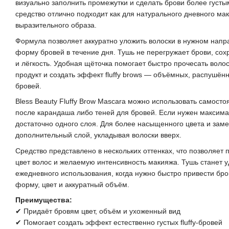
визуально заполнить промежутки и сделать брови более густы
средство отлично подходит как для натурального дневного мак
выразительного образа.
Формула позволяет аккуратно уложить волоски в нужном напр
форму бровей в течение дня. Тушь не перегружает брови, сох
и лёгкость. Удобная щёточка помогает быстро прочесать воло
продукт и создать эффект fluffy brows — объёмных, распушё
бровей.
Bless Beauty Fluffy Brow Mascara можно использовать самост
после карандаша либо теней для бровей. Если нужен максима
достаточно одного слоя. Для более насыщенного цвета и зам
дополнительный слой, укладывая волоски вверх.
Средство представлено в нескольких оттенках, что позволяет
цвет волос и желаемую интенсивность макияжа. Тушь станет
ежедневного использования, когда нужно быстро привести бро
форму, цвет и аккуратный объём.
Преимущества:
✔ Придаёт бровям цвет, объём и ухоженный вид
✔ Помогает создать эффект естественно густых fluffy-бровей