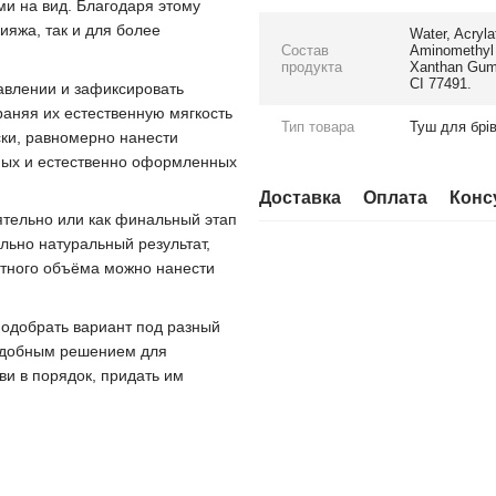
ми на вид. Благодаря этому
ияжа, так и для более
Water, Acryla
Состав
Aminomethyl 
продукта
Xanthan Gum.
CI 77491.
авлении и зафиксировать
раняя их естественную мягкость
Тип товара
Туш для брі
ски, равномерно нанести
нных и естественно оформленных
Доставка
Оплата
Конс
оятельно или как финальный этап
льно натуральный результат,
етного объёма можно нанести
 подобрать вариант под разный
 удобным решением для
ви в порядок, придать им