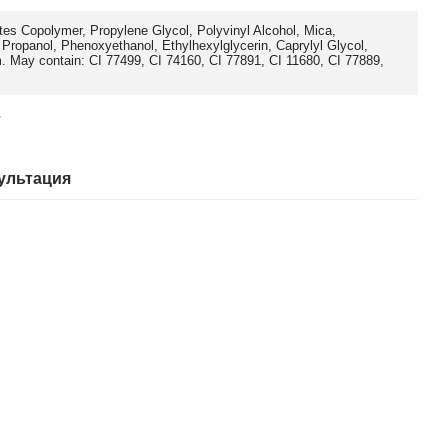
tes Copolymer, Propylene Glycol, Polyvinyl Alcohol, Mica,
Propanol, Phenoxyethanol, Ethylhexylglycerin, Caprylyl Glycol,
 May contain: CI 77499, CI 74160, CI 77891, CI 11680, CI 77889,
в
ультация