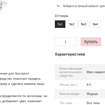
Войдите в личный кабинет
для
%
Оттенок
№1
№2
№3
№4
Купить
Характеристики
Классификация
косметического
Масс-маркет
анная для быстрого
средства
редство помогает придать
орму и сделать макияж лица
Объем (мл.)
8.0
Консистенция
Жидкая
аспределяется по волоскам, не
о добавляет цвет, помогает
Тип кожи
Все типы