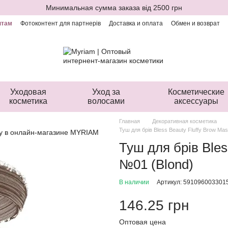
Минимальная сумма заказа від 2500 грн
нтам
Фотоконтент для партнерів
Доставка и оплата
Обмен и возврат
ая оферта
Уходовая
Уход за
Косметические
косметика
волосами
аксессуары
Главная
Декоративная косметика
Туш для брів Bless Beauty Fluffy Brow Ma
Туш для брів Bles
№01 (Blond)
В наличии
Артикул: 591096003301
146.25 грн
Оптовая цена