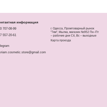
онтактная информация
0 707-08-99
г. Одесса, Промтоварный рынок
"7км", Мылка, магазин №952 Пн–Пт
7 557-20-61
– рабочие дни Сб, Вс – выходные
Карта проезда
legram
riam.cosmetic.store@gmail.com