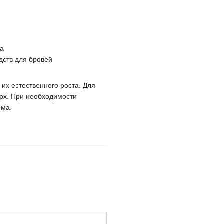
жа
дств для бровей
их естественного роста. Для
ерх. При необходимости
ёма.