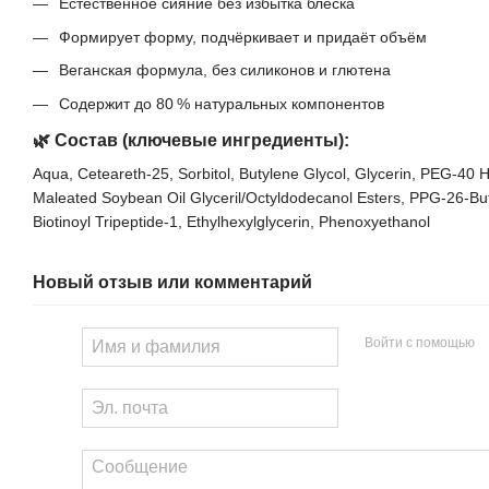
Естественное сияние без избытка блеска
Формирует форму, подчёркивает и придаёт объём
Веганская формула, без силиконов и глютена
Содержит до 80 % натуральных компонентов
🌿 Состав (ключевые ингредиенты):
Aqua, Ceteareth‑25, Sorbitol, Butylene Glycol, Glycerin, PEG‑40 
Maleated Soybean Oil Glyceril/Octyldodecanol Esters, PPG‑26‑Bute
Biotinoyl Tripeptide‑1, Ethylhexylglycerin, Phenoxyethanol
Новый отзыв или комментарий
Войти с помощью