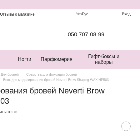
Укр
Рус
Вход
Отзывы о магазине
050 707-08-99
Гифт-боксы и
Ногти
Парфюмерия
наборы
Для бровей
Средства для фиксации бровей
Воск для моделирования бровей Neverti Brow Shaping WAX NP503
ования бровей Neverti Brow
503
ить отзыв