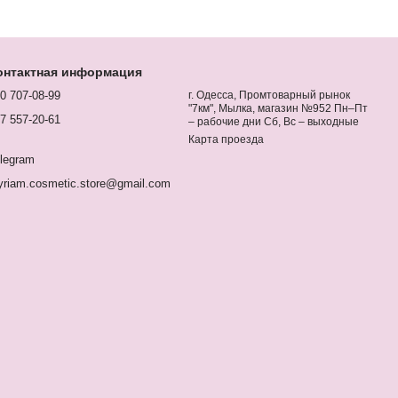
онтактная информация
0 707-08-99
г. Одесса, Промтоварный рынок
"7км", Мылка, магазин №952 Пн–Пт
7 557-20-61
– рабочие дни Сб, Вс – выходные
Карта проезда
legram
riam.cosmetic.store@gmail.com