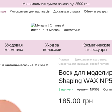
Минимальная сумма заказа від 2500 грн
нтам
Фотоконтент для партнерів
Доставка и оплата
Обмен и возврат
ая оферта
Уходовая
Уход за
Косметические
косметика
волосами
аксессуары
Главная
Декоративная косметика
Средства для фиксации бровей Neverti
Воск для моделир
Shaping WAX NP
В наличии
Артикул: NP503
Остав
185.00 грн