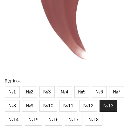
Відтінок
№1
№2
№3
№4
№5
№6
№7
№8
№9
№10
№11
№12
№13
№14
№15
№16
№17
№18