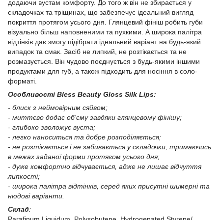
додаючи вустам комфорту. До того ж він не збирається у
складочках та тріщинах, що забезпечує ідеальний вигляд
покриття протягом усього дня. Глянцевий фініш робить губи
візуально більш наповненими та пухкими. А широка палітра
відтінків дає змогу підібрати ідеальний варіант на будь-який
випадок та смак. Засіб не липкий, не розтікається та не
розмазується. Він чудово поєднується з будь-якими іншими
продуктами для губ, а також підходить для носіння в соло-
форматі.
Особливості Bless Beauty Gloss Silk Lips:
- блиск з неймовірним сяйвом;
- миттєво додає об'єму завдяки глянцевому фінішу;
- глибоко зволожує вуста;
- легко наноситься та добре розподіляється;
- не розтікається і не забивається у складочки, тримаючись
в межах заданої форми протягом усього дня;
- дуже комфортно відчувається, адже не лишає відчуття
липкості;
- широка палітра відтінків, серед яких присутні шимерні та
нюдові варіанти.
Склад
:
Parafinum Liquidum, Polysobutene, Hydrogenated Styrene/