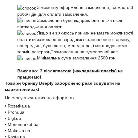
З моменту оформленя замовлення, ви маєте 3
робочі дні для оплати замовлення.
Замовлення буде відправлене тільки після
підтвердження оплати.
Якщо ви з якихось причин не маєте можливості
оплатити замовлення впродовж встановленого терміну,
попередьте, будь ласка, менеджера, і ми продовжимо
термін резервації замовлення на зумовлений час.
Мінімальна сума замовлення 2500 грн
Важливо: З післяплатою (накладений платіж) не
працюємо!
Товари бренду Deeply заборонено реалізовувати на
маркетплейсах!
Це стосується таких платформ, як:
• Rozetka.ua
• Prom.ua
• Bigl.ua
• Monomarket.ua
• MakeUp.ua
• Kasta.ua