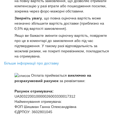
на повну вартість замовлення, що дозволяє отримати
компенсацію у разі втрати або пошкодження посилки,
зокрема через форс-мажорні обставини.
Зверніть увагу
, що повна оціночна вартість може
незначно збільшити вартість доставки (приблизно на
0,5% від вартості замовлення).
Якщо ви бажаєте змінити оціночну вартість, повідомте
про це в коментарі до замовлення або під час
підтвердження. У такому разі відповідальність за
можливі ризики, не покриті перевізником, покладається
на отримувача.
Більше інформації про доставку
Оплата приймається
виключно на
розрахунковий рахунок
за реквізитами:
Рахунок отримувача:
UA303220010000026003330017312
Найменування отримувача:
ФОП Шишман Ганна Олександрівна
ЄДРПОУ:
3602801045