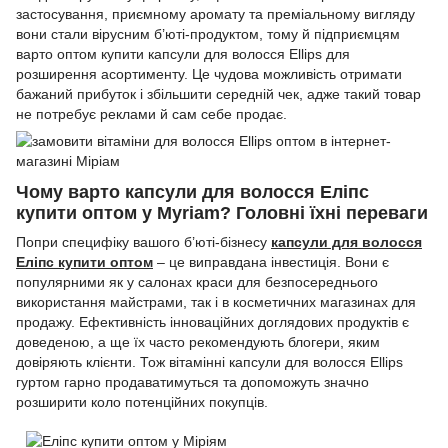
застосування, приємному аромату та преміальному вигляду
вони стали вірусним б’юті-продуктом, тому й підприємцям
варто оптом купити капсули для волосся Ellips для
розширення асортименту. Це чудова можливість отримати
бажаний прибуток і збільшити середній чек, адже такий товар
не потребує реклами й сам себе продає.
Чому варто капсули для волосся Еліпс
купити оптом у Myriam? Головні їхні переваги
Попри специфіку вашого б’юті-бізнесу
капсули для волосся
Еліпс купити оптом
– це виправдана інвестиція. Вони є
популярними як у салонах краси для безпосереднього
використання майстрами, так і в косметичних магазинах для
продажу. Ефективність інноваційних доглядових продуктів є
доведеною, а ще їх часто рекомендують блогери, яким
довіряють клієнти. Тож вітамінні капсули для волосся Ellips
гуртом гарно продаватимуться та допоможуть значно
розширити коло потенційних покупців.