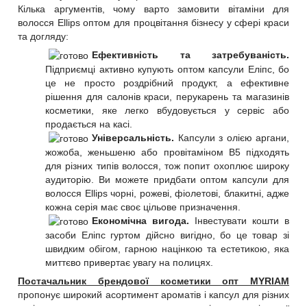
Кілька аргументів, чому варто замовити вітаміни для
волосся Ellips оптом для процвітання бізнесу у сфері краси
та догляду:
Ефективність та затребуваність.
Підприємці активно купують оптом капсули Еліпс, бо
це не просто роздрібний продукт, а ефективне
рішення для салонів краси, перукарень та магазинів
косметики, яке легко вбудовується у сервіс або
продається на касі.
Універсальність.
Капсули з олією аргани,
жожоба, женьшеню або провітаміном B5 підходять
для різних типів волосся, тож попит охоплює широку
аудиторію. Ви можете придбати оптом капсули для
волосся Ellips чорні, рожеві, фіолетові, блакитні, адже
кожна серія має своє цільове призначення.
Економічна вигода.
Інвестувати кошти в
засоби Еліпс гуртом дійсно вигідно, бо це товар зі
швидким обігом, гарною націнкою та естетикою, яка
миттєво привертає увагу на полицях.
Постачальник брендової косметики опт MYRIAM
пропонує широкий асортимент ароматів і капсул для різних