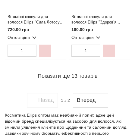
Вітамінні капсули для
Вітамінні капсули для
волосся Ellips "Сила Лотосу" -
волосся Ellips "Здоров’я
50 шт
волосся" з женьшенем та
720.00 грн
160.00 грн
медом - 8 шт.
Оптові ціни
Оптові ціни
Показати ще 13 товарів
Назад
Вперед
1
з 2
Косметика Ellips оптом має неабиякий попит, адже цей
відомий бренд спеціалізується на засобах для волосся, які
змінили уявлення клієнтів про щоденний та салонний догляд.
Завдяки зручному формату, ефективності з першого