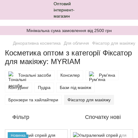
,
Мінімальна сума замовлення від 2500 грн
Декоративна косметика
Для обличчя
Фіксатор для макіяжу
Косметика оптом з категорії Фіксатор
для макіяжу: MYRIAM
Тональні засоби
Консилер
Рум'яна
Контуринг
Пудра
Бази під макіяж
Бронзери та хайлайтери
Фіксатор для макіяжу
Фільтр
Спочатку нові
Новинка