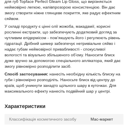
для губ Topface Perfect Gleam Lip Gloss, що вирізняється
неймовірно легкою, напівпрозорою консистенцією. Він дає
змогу створити ніжне глянцеве покриття, яке радує ефектним
сяйвом.
У складі продукту є цінні олії жожоба, макадамії, корисні
рослинні екстракти, що забезпечують додатковий догляд за
чутливим епідермісом - пом'якшують його і регулюють рівень
гідратації. Дрібний шимер забезпечує нетривіальне сяйво і
надає губам неймовірної привабливості - спокусливої
вологості та візуально збільшеного об’єму. Наносити блиск
дуже зручно за допомогою спеціального аплікатора, який дає
змогу рівномірно розподілити засіб.
Спосіб застосування:
нанесіть необхідну кількість блиску на
губи і рівномірно розподіліть. Наносьте блиск від центру до
країв, щоб уникнути занадто щільного шару в куточках. Для
максимального ефекту нанесіть подвійний шар у центрі.
Характеристики
Классифікація косметичного засобу
Мас-маркет