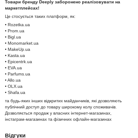
Товари бренду Deeply заборонено реалізовувати на
маркетплейсах!
Це стосується таких платформ, як:
• Rozetka.ua
• Prom.ua
• Bigl.ua
• Monomarket.ua
• MakeUp.ua
• Kasta.ua
• Epicentrk.ua
• EVA.ua
• Parfums.ua
• Allo.ua
• OLX.ua
• Shafa.ua
та будь-яких інших відкритих майданчиків, які дозволяють
публічний доступ до товару широкому колу споживачів.
Дозволяється продаж у власних інтернет-магазинах,
інстаграм-магазинах та фізичних офлайн-магазинах
Відгуки