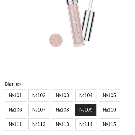
Відтінок
№101
№102
№103
№104
№105
№106
№107
№108
№109
№110
№111
№112
№113
№114
№115