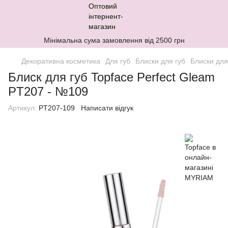
Мінімальна сума замовлення від 2500 грн
Декоративна косметика
Для губ
Блиски для губ
Блиски для
Блиск для губ Topface Perfect Gleam
PT207 - №109
Артикул:
PT207-109
Написати відгук