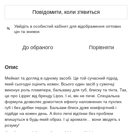
Повідомити, коли з'явиться
Увійдіть в особистий кабінет
для відображення оптових
%
цін та знижок
До обраного
Порівняти
Опис
Мейкап та догляд в одному засобі. Це той сучасний підхід,
який сьогодні оцінить кожен. Всього один засіб у сумочці
виконує роль плампера, бальзаму для губ, блиску та тінта. Так,
це про Lipper від бренду Lipss. І ні, він не пече. Спеціальна
формула дозволяє домогтися ефекту наповнених та пухлих
губ і без дрібки перцю. Бальзам-блиск дуже комфортний і
підійде на кожен день. А його легкі відтінки без проблем
впишуться в будь-який образ. І ці аромати… вони зводять з
розуму!