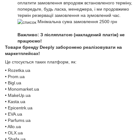
оплатити замовлення впродовж встановленого терміну,
попередьте, будь ласка, менеджера, і ми продовжимо
термін резервації замовлення на зумовлений час.
Мінімальна сума замовлення 2500 грн
Важливо: З післяплатою (накладений платіж) не
працюємо!
Товари бренду Deeply заборонено реалізовувати на
маркетплейсах!
Це стосується таких платформ, як:
• Rozetka.ua
• Prom.ua
• Bigl.ua
• Monomarket.ua
• MakeUp.ua
• Kasta.ua
• Epicentrk.ua
• EVA.ua
• Parfums.ua
• Allo.ua
• OLX.ua
• Shafa.ua