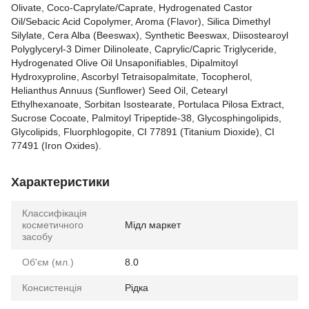
Olivate, Coco-Caprylate/Caprate, Hydrogenated Castor
Oil/Sebacic Acid Copolymer, Aroma (Flavor), Silica Dimethyl
Silylate, Cera Alba (Beeswax), Synthetic Beeswax, Diisostearoyl
Polyglyceryl-3 Dimer Dilinoleate, Caprylic/Capric Triglyceride,
Hydrogenated Olive Oil Unsaponifiables, Dipalmitoyl
Hydroxyproline, Ascorbyl Tetraisopalmitate, Tocopherol,
Helianthus Annuus (Sunflower) Seed Oil, Cetearyl
Ethylhexanoate, Sorbitan Isostearate, Portulaca Pilosa Extract,
Sucrose Cocoate, Palmitoyl Tripeptide-38, Glycosphingolipids,
Glycolipids, Fluorphlogopite, CI 77891 (Titanium Dioxide), CI
77491 (Iron Oxides).
Характеристики
Классифікація
косметичного
Мідл маркет
засобу
Об'єм (мл.)
8.0
Консистенція
Рідка