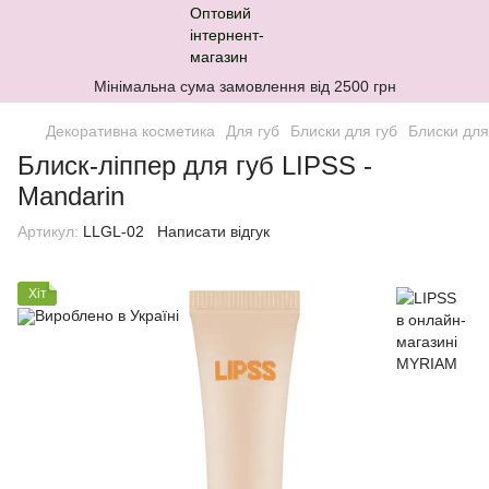
Мінімальна сума замовлення від 2500 грн
Декоративна косметика
Для губ
Блиски для губ
Блиски для
Блиск-ліппер для губ LIPSS -
Mandarin
Артикул:
LLGL-02
Написати відгук
Хіт