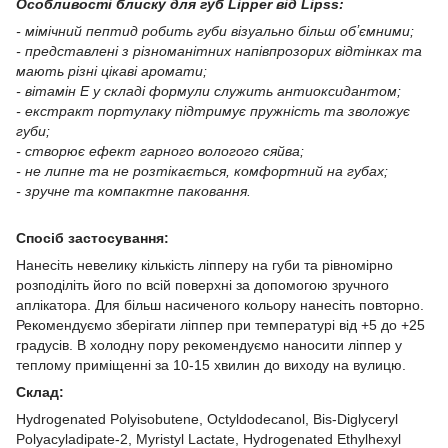
Особливості блиску для губ Lipper від Lipss:
- мімічний пептид робить губи візуально більш обʼємними;
- представлені з різноманітних напівпрозорих відтінках та
мають різні цікаві аромати;
- вітамін Е у складі формули служить антиоксидантом;
- екстракт портулаку підтримує пружність та зволожує
губи;
- створює ефект гарного вологого сяйва;
- не липне та не розтікається, комфортний на губах;
- зручне та компактне паковання.
Спосіб застосування:
Нанесіть невелику кількість ліпперу на губи та рівномірно
розподіліть його по всій поверхні за допомогою зручного
аплікатора. Для більш насиченого кольору нанесіть повторно.
Рекомендуємо зберігати ліппер при температурі від +5 до +25
градусів. В холодну пору рекомендуємо наносити ліппер у
теплому приміщенні за 10-15 хвилин до виходу на вулицю.
Склад:
Hydrogenated Polyisobutene, Octyldodecanol, Bis-Diglyceryl
Polyacyladipate-2, Myristyl Lactate, Hydrogenated Ethylhexyl