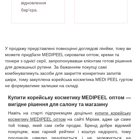
відновлення
бар'єра.
У продажу представлені повноцінні доглядові лінійки, тому ви
можете придбати MEDIPEEL сироватки оптом, креми та
тонери з однієї серії, запропонувавши клієнтам готові рішення
для домашньої рутини. За бажанням покупці самі
комбінуватимуть засоби для закриття конкретних запитів
шкіри, тому закуплена корейська косметика MEDI PEEL гуртом
не формуватиме залишки на складі.
Купити корейську косметику MEDIPEEL оптом —
вигідне рішення для салону та магазину
Навіть на старті підприємцям доцільно
купити корейську
косметику MEDIPEEL оптом
на сайті Міріам, адже це саме
той товар, який сам себе продає. Бренд добре відомий
покупцям, має гарний рейтинг і коштує недорого, тому
продукція швидко реалізується і не залежується на