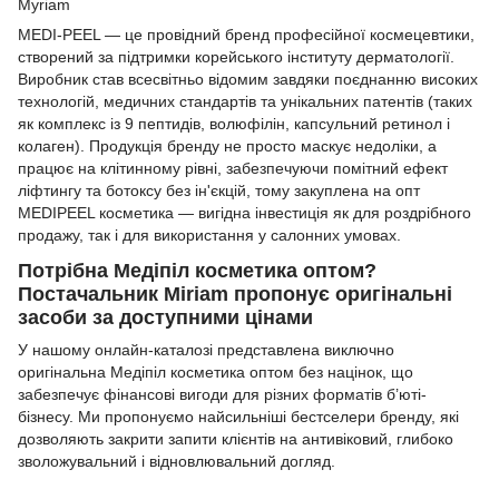
MEDI-PEEL — це провідний бренд професійної космецевтики,
створений за підтримки корейського інституту дерматології.
Виробник став всесвітньо відомим завдяки поєднанню високих
технологій, медичних стандартів та унікальних патентів (таких
як комплекс із 9 пептидів, волюфілін, капсульний ретинол і
колаген). Продукція бренду не просто маскує недоліки, а
працює на клітинному рівні, забезпечуючи помітний ефект
ліфтингу та ботоксу без ін'єкцій, тому закуплена на опт
MEDIPEEL косметика — вигідна інвестиція як для роздрібного
продажу, так і для використання у салонних умовах.
Потрібна Медіпіл косметика оптом?
Постачальник Miriam пропонує оригінальні
засоби за доступними цінами
У нашому онлайн-каталозі представлена виключно
оригінальна Медіпіл косметика оптом без націнок, що
забезпечує фінансові вигоди для різних форматів б’юті-
бізнесу. Ми пропонуємо найсильніші бестселери бренду, які
дозволяють закрити запити клієнтів на антивіковий, глибоко
зволожувальний і відновлювальний догляд.