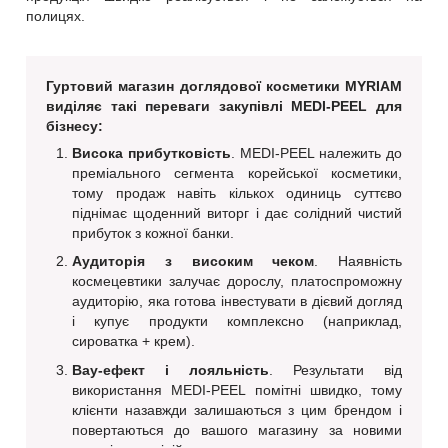
полицях.
Гуртовий магазин доглядової косметики MYRIAM
виділяє такі переваги закупівлі MEDI-PEEL для
бізнесу:
Висока прибутковість
. MEDI-PEEL належить до
преміального сегмента корейської косметики,
тому продаж навіть кількох одиниць суттєво
піднімає щоденний виторг і дає солідний чистий
прибуток з кожної банки.
Аудиторія з високим чеком
. Наявність
космецевтики залучає дорослу, платоспроможну
аудиторію, яка готова інвестувати в дієвий догляд
і купує продукти комплексно (наприклад,
сироватка + крем).
Вау-ефект і лояльність
. Результати від
використання MEDI-PEEL помітні швидко, тому
клієнти назавжди залишаються з цим брендом і
повертаються до вашого магазину за новими