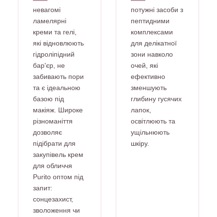
невагомі
потужні засоби з
ламелярні
пептидними
креми та гелі,
комплексами
які відновлюють
для делікатної
гідроліпідний
зони навколо
бар'єр, не
очей, які
забивають пори
ефективно
та є ідеальною
зменшують
базою під
глибину гусячих
макіяж. Широке
лапок,
різноманіття
освітлюють та
дозволяє
ущільнюють
підібрати для
шкіру.
закупівель крем
для обличчя
Purito оптом під
запит:
сонцезахист,
зволоження чи