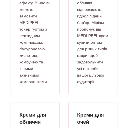
ефекту. У нас ви
обличчя і
можете
відновлюють
замовити
гідроліпідний
MEDIPEEL
бар'єр. Міріам
тонер гуртом з
пропонує від
пептидним
MEDI PEEL крем
комплексом,
купити оптом
гіалуроновою
для різних типів
кислотою,
шкіри, щоб
комбучею та
задовольнити
іншими
усі потреби
активними
вашої цільової
компонентами.
аудиторії.
Креми для
Креми для
обличчя
очей