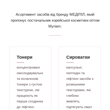
Асортимент засобів від бренду МЕДІПІЛ, який
пропонує постачальник корейської косметики оптом
Myriam:
Тонери
Сироватки
концентровані
капсульні,
омолоджувальні
пептидні та
та колагенові
ліфтинг-засоби з
тонери з густою
розкішними
текстурою, які
текстурами, які
працюють як
глибоко
перша сходинка
живлять,
до ліфтинг-
підтягують овал