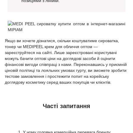
позиціями з лінійки.
Якщо ви хочете дізнатися, скільки коштуватиме сироватка,
тонер чи MEDIPEEL крем для обличчя оптом —
зареєструйтеся на сайті. Лише зареєстровані користувачі
можуть бачити оптові ціни на доглядові засоби й оцінити
фінансові вигоди співпраці з нами. Переконавшись у приємній
ціновій політиці та лояльних умовах гурту, ви зможете зробити
тестове замовлення і простежити попит на корейську
доглядову косметику серед ваших покупців чи клієнтів.
Часті запитання
1. У чому головна комерційна перевага бренду