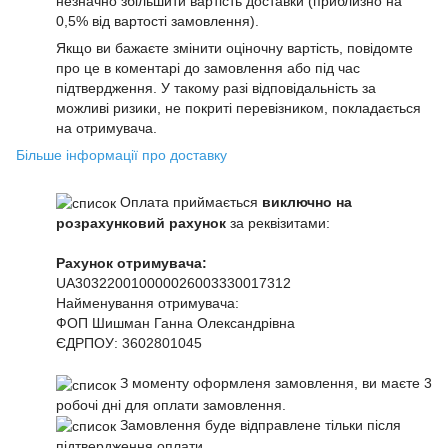
незначно збільшити вартість доставки (приблизно на
0,5% від вартості замовлення).
Якщо ви бажаєте змінити оціночну вартість, повідомте
про це в коментарі до замовлення або під час
підтвердження. У такому разі відповідальність за
можливі ризики, не покриті перевізником, покладається
на отримувача.
Більше інформації про доставку
Оплата приймається
виключно на
розрахунковий рахунок
за реквізитами:
Рахунок отримувача:
UA303220010000026003330017312
Найменування отримувача:
ФОП Шишман Ганна Олександрівна
ЄДРПОУ:
3602801045
З моменту оформленя замовлення, ви маєте 3
робочі дні для оплати замовлення.
Замовлення буде відправлене тільки після
підтвердження оплати.