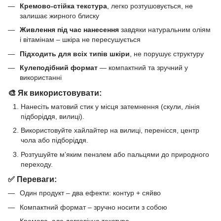
Кремово-стійка текстура
, легко розтушовується, не
залишає жирного блиску
Живлення під час нанесення
завдяки натуральним оліям
і вітамінам – шкіра не пересушується
Підходить для всіх типів шкіри
, не порушує структуру
Кулеподібний формат
— компактний та зручний у
використанні
🎨 Як використовувати:
Нанесіть матовий стик у місця затемнення (скули, лінія
підборіддя, вилиці).
Використовуйте хайлайтер на вилиці, перенісся, центр
чола або підборіддя.
Розтушуйте м’яким пензлем або пальцями до природного
переходу.
✅ Переваги:
Один продукт – два ефекти: контур + сяйво
Компактний формат – зручно носити з собою