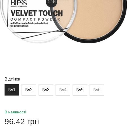
Відтінок
№1
№2
№3
№4
№5
№6
В наявності
96.42 грн