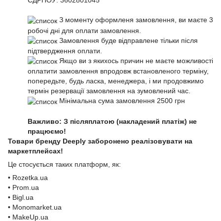
ЄДРПОУ:
3602801045
З моменту оформленя замовлення, ви маєте 3
робочі дні для оплати замовлення.
Замовлення буде відправлене тільки після
підтвердження оплати.
Якщо ви з якихось причин не маєте можливості
оплатити замовлення впродовж встановленого терміну,
попередьте, будь ласка, менеджера, і ми продовжимо
термін резервації замовлення на зумовлений час.
Мінімальна сума замовлення 2500 грн
Важливо: З післяплатою (накладений платіж) не
працюємо!
Товари бренду Deeply заборонено реалізовувати на
маркетплейсах!
Це стосується таких платформ, як:
• Rozetka.ua
• Prom.ua
• Bigl.ua
• Monomarket.ua
• MakeUp.ua