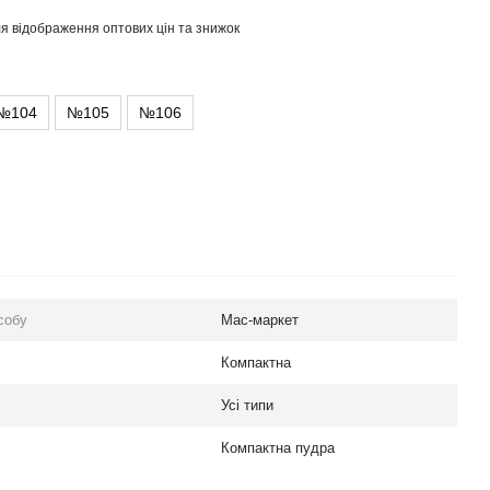
я відображення оптових цін та знижок
№104
№105
№106
собу
Мас-маркет
Компактна
Усі типи
Компактна пудра