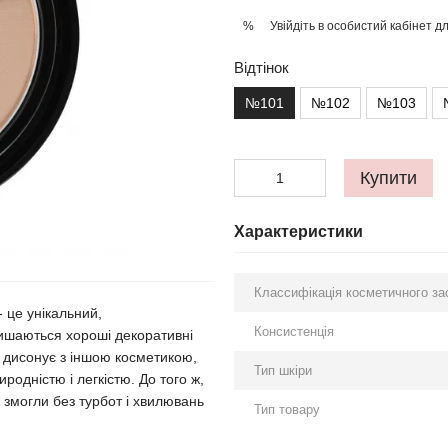
Увійдіть в особистий кабінет
дл
%
Відтінок
№101
№102
№103
Купити
Характеристики
Классифікація косметичного за
 це унікальний,
Консистенція
ишаються хороші декоративні
е дисонує з іншою косметикою,
Тип шкіри
родністю і легкістю. До того ж,
 змогли без турбот і хвилювань
Тип товару