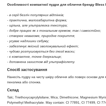
Особливості компактної пудри для обличчя бренду Bless 
- в серії безліч популярних відтінків;
- практична, малогабаритна форма;
- щільна, але ультралегка текстура;
- добре працює як з тональним кремом, так і самостійно;
- створює невагоме, природне покриття;
- усуває надлишки себуму;
- забезпечує якісний зволожувальний ефект;
- чудово розтушовується без ілюзії маски;
- є компактне, точне дзеркальце;
- доповнена захистом від ультрафіолету.
Спосіб застосування
Нанесіть пудру на чисту шкіру обличчя або поверх основи для 
пензлика або спонжа.
Склад
Talc; Triethoxycaprylylsilane; Mica; Dimethicone; Magnesium Myris
Polymethyl Methacrylate. May contain: CI 77891, CI 77499, CI 77