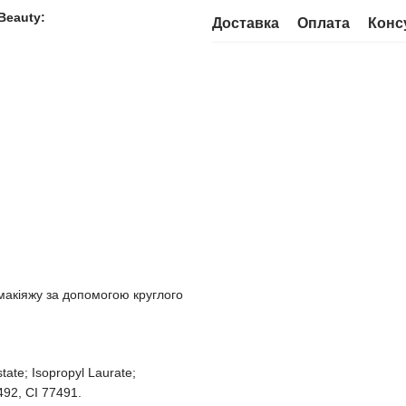
Beauty:
Доставка
Оплата
Конс
макіяжу за допомогою круглого
tate; Isopropyl Laurate;
492, CI 77491.