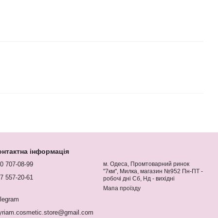
онтактна інформація
0 707-08-99
м. Одеса, Промтоварний ринок
"7км", Милка, магазин №952 Пн-ПТ -
7 557-20-61
робочі дні Сб, Нд - вихідні
Мапа проїзду
legram
riam.cosmetic.store@gmail.com