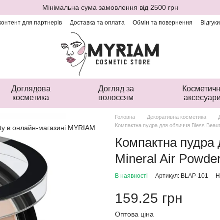
Мінімальна сума замовлення від 2500 грн
онтент для партнерів
Доставка та оплата
Обмін та повернення
Відгук
Доглядова
Догляд за
Косметичн
косметика
волоссям
аксесуар
Головна
Декоративна косметика
Компактна пудра для обличчя Bless Beauty
Компактна пудра 
Mineral Air Powde
В наявності
Артикул: BLAP-101
Н
159.25 грн
Оптова ціна