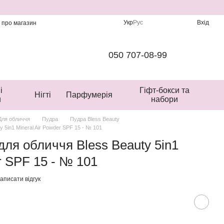
Укр
Рус
Вхід
и про магазин
050 707-08-99
і
Гіфт-бокси та
Нігті
Парфумерія
и
набори
Для обличчя
Пудра
Пудра Bless Beauty
 5in1 Mineral Air Powder SPF 15 - № 101
для обличчя Bless Beauty 5in1
r SPF 15 - № 101
аписати відгук