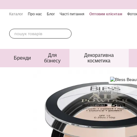
Перейти до основного контенту
Каталог
Про нас
Блог
Часті питання
Оптовим клієнтам
Фоток
Контактна інформація
Угода користувача
Публічна оферта
Для
Декоративна
Бренди
бізнесу
косметика