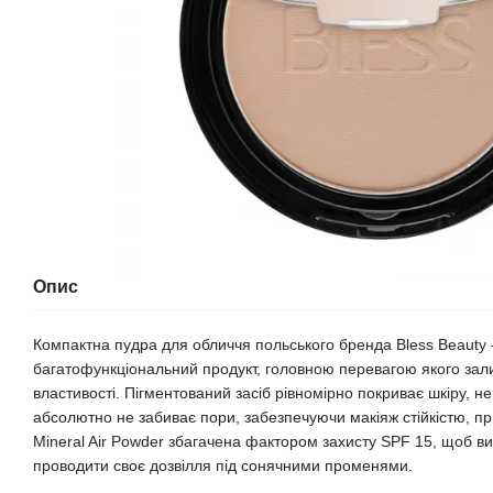
Опис
Компактна пудра для обличчя польського бренда Bless Beauty -
багатофункціональний продукт, головною перевагою якого зал
властивості. Пігментований засіб рівномірно покриває шкіру, н
абсолютно не забиває пори, забезпечуючи макіяж стійкістю, при
Mineral Air Powder збагачена фактором захисту SPF 15, щоб ви
проводити своє дозвілля під сонячними променями.