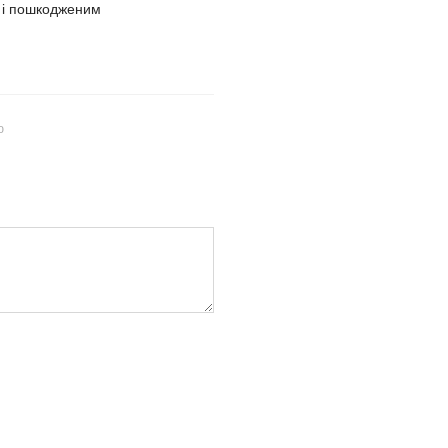
м і пошкодженим
ю