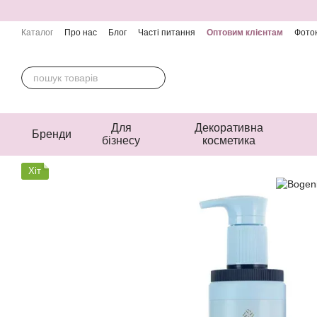
Перейти до основного контенту
Каталог
Про нас
Блог
Часті питання
Оптовим клієнтам
Фоток
Контактна інформація
Угода користувача
Публічна оферта
Для
Декоративна
Бренди
бізнесу
косметика
Хіт