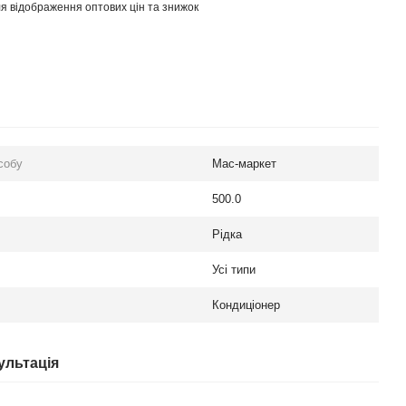
я відображення оптових цін та знижок
собу
Мас-маркет
500.0
Рідка
Усі типи
Кондиціонер
ультація