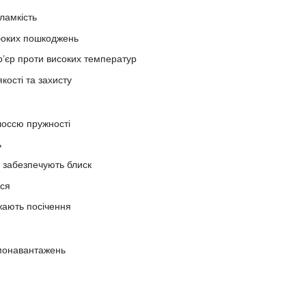
ламкість
боких пошкоджень
’єр проти високих температур
кості та захисту
лоссю пружності
ь
 забезпечують блиск
сся
ають посічення
рмонавантажень