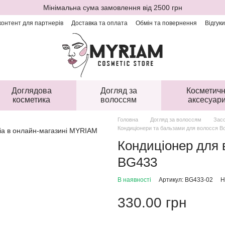
Мінімальна сума замовлення від 2500 грн
онтент для партнерів
Доставка та оплата
Обмін та повернення
Відгук
Доглядова
Догляд за
Косметичн
косметика
волоссям
аксесуар
Головна
Догляд за волоссям
Засо
Кондиціонери та бальзами для волосся B
Кондиціонер для 
BG433
В наявності
Артикул: BG433-02
Н
330.00 грн