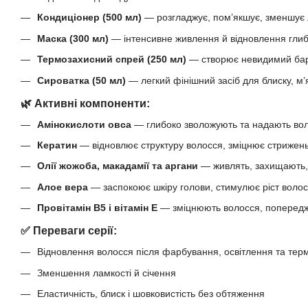
Кондиціонер (500 мл)
— розгладжує, пом’якшує, зменшує 
Маска (300 мл)
— інтенсивне живлення й відновлення гли
Термозахисний спрей (250 мл)
— створює невидимий бар
Сироватка (50 мл)
— легкий фінішний засіб для блиску, м’я
🌿 Активні компоненти:
Амінокислоти овса
— глибоко зволожують та надають во
Кератин
— відновлює структуру волосся, зміцнює стрижен
Олії жожоба, макадамії та аргани
— живлять, захищають,
Алое вера
— заспокоює шкіру голови, стимулює ріст воло
Провітамін B5 і вітамін Е
— зміцнюють волосся, попередж
✅ Переваги серії:
Відновлення волосся після фарбування, освітлення та те
Зменшення ламкості й січення
Еластичність, блиск і шовковистість без обтяження