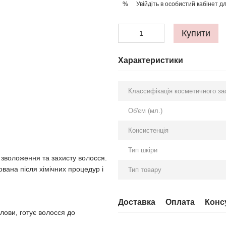
Увійдіть в особистий кабінет
дл
%
Купити
Характеристики
Классифікація косметичного за
Об'єм (мл.)
Консистенція
Тип шкіри
 зволоження та захисту волосся.
ана після хімічних процедур і
Тип товару
Доставка
Оплата
Конс
лови, готує волосся до