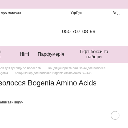
Укр
Рус
Вхід
и про магазин
050 707-08-99
і
Гіфт-бокси та
Нігті
Парфумерія
и
набори
би для догляду за волоссям
Кондиціонери та бальзами для волосся
ogenia
Кондиціонер для волосся Bogenia Amino Acids BG433
волосся Bogenia Amino Acids
аписати відгук