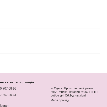
онтактна інформація
0 707-08-99
м. Одеса, Промтоварний ринок
"7км", Милка, магазин №952 Пн-ПТ -
7 557-20-61
робочі дні Сб, Нд - вихідні
Мапа проїзду
legram