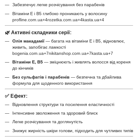
Забезпечує легке розчісування без парабенів
Вітаміни E і B5 глибоко проникають у волосину
profline.com.ua+4rozetka.com.ua+4kasta.ua+4
🌿 Активні складники серії:
Олія макадамії
— багата на вітаміни E і B5, відновлює,
живить, запобігає ламкості
bogenia.com.ua+7nikitanshop.com.ua+7kasta.ua+7
Вітаміни E, B5
— зміцнюють і живлять волосся від кореня
до кінчиків
Без сульфатів і парабенів
— безпечна та дбайлива
формула для щоденного використання
✅ Ефект:
Відновлення структури та посилення еластичності
Інтенсивне зволоження та здоровий блиск
Легке розчісування та доглянутість
Знижує жирність шкіри голови, підходить для чутливих типів