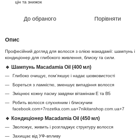
цін та знижок
До обраного
Порівняти
Опис
Професійний догляд для волосся з олією макадамії: шампунь і
кондиціонер для глибокого живлення, блиску та сили.
🔹 Шампунь Macadamia Oil (400 мл)
Глибоко очищує, пом’якшує і надає шовковистості
Бореться з ламкістю, зменшує випадіння волосся
Зміцнює кожну пасму завдяки вітамінам E та B5
Робить волосся слухняним і блискучим
facebook.com+7rozetka.com.ua+7nikitanshop.com.ua+7
🔹 Кондиціонер Macadamia Oil (450 мл)
Зволожує, живить і розгладжує структуру волосся
Захищає від УФ-впливу