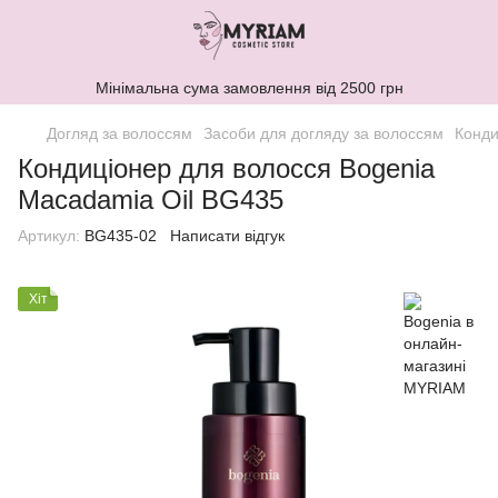
Мінімальна сума замовлення від 2500 грн
Догляд за волоссям
Засоби для догляду за волоссям
Конди
Кондиціонер для волосся Bogenia
Macadamia Oil ВG435
Артикул:
BG435-02
Написати відгук
Хіт