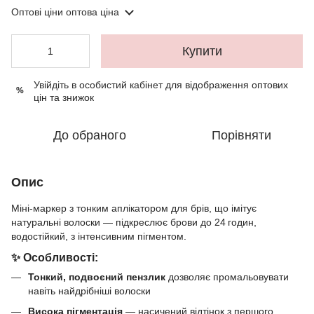
Оптові ціни
оптова ціна
Купити
Увійдіть в особистий кабінет
для відображення оптових
%
цін та знижок
До обраного
Порівняти
Опис
Міні-маркер з тонким аплікатором для брів, що імітує
натуральні волоски — підкреслює брови до 24 годин,
водостійкий, з інтенсивним пігментом.
✨ Особливості:
Тонкий, подвоєний пензлик
дозволяє промальовувати
навіть найдрібніші волоски
Висока пігментація
— насичений відтінок з першого