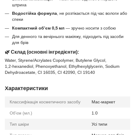
штриха
Водостійка формула
, не розтікається під час вологи або
спеки
Компактний об’єм 0,5 мл
— зручно носити з собою
Для денного та вечірнього макіяжу, підходить під засоби
для брів
🌿 Склад (основні інгредієнти):
Water, Styrene/Acrylates Copolymer, Butylene Glycol,
1,2‑hexanediol, Phenoxyethanol, Ethylhexylglycerin, Sodium
Dehydroacetate, CI 16035, CI 42090, CI 19140
Характеристики
Классифікація косметичного засобу
Мас-маркет
Об'єм (мл.)
1.0
Тип шкіри
Усі типи