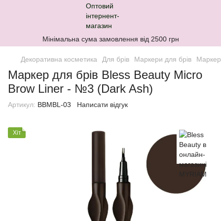
Мінімальна сума замовлення від 2500 грн
Декоративна косметика
Для брів
Маркери для брів
Маркери
Маркер для брів Bless Beauty Micro
Brow Liner - №3 (Dark Ash)
Артикул:
BBMBL-03
Написати відгук
Хіт