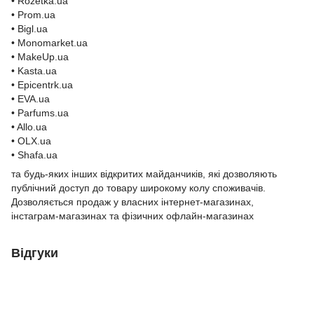
• Rozetka.ua
• Prom.ua
• Bigl.ua
• Monomarket.ua
• MakeUp.ua
• Kasta.ua
• Epicentrk.ua
• EVA.ua
• Parfums.ua
• Allo.ua
• OLX.ua
• Shafa.ua
та будь-яких інших відкритих майданчиків, які дозволяють
публічний доступ до товару широкому колу споживачів.
Дозволяється продаж у власних інтернет-магазинах,
інстаграм-магазинах та фізичних офлайн-магазинах
Відгуки