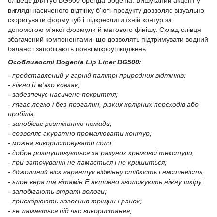
олівець для губ BG500 бренда Bogenia. Вишуканий акцент у
вигляді насиченого відтінку б'юті-продукту дозволяє візуально
скоригувати форму губ і підкреслити їхній контур за
допомогою м'якої формули й матового фінішу. Склад олівця
збагачений компонентами, що дозволять підтримувати водний
баланс і запобігають появі мікроушкоджень.
Особливості Bogenia Lip Liner BG500:
- представлений у гарній палітрі природних відтінків;
- ніжно й м'яко ковзає;
- забезпечує насичене покриття;
- лягає легко і без прогалин, різких колірних переходів або
пробілів;
- запобігає розтіканню помади;
- дозволяє акуратно промалювати контур;
- можна використовувати соло;
- добре розтушовується за рахунок кремової текстури;
- при заточуванні не ламається і не кришиться;
- бджолиний віск гарантує відмінну стійкість і насиченість;
- алое вера та вітамін Е активно зволожують ніжну шкіру;
- запобігають втраті вологи;
- прискорюють загоєння тріщин і ранок;
- не ламається під час використання;