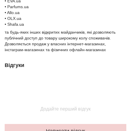
• EVA.ua
• Parfums.ua
• Allo.ua
• OLX.ua
• Shafa.ua
та будь-яких інших відкритих майданчиків, які дозволяють
публічний доступ до товару широкому колу споживачів.
Дозволяється продаж у власних інтернет-магазинах,
інстаграм-магазинах та фізичних офлайн-магазинах
Відгуки
Додайте перший відгук
Написати відгук