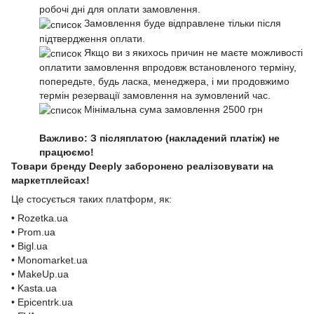
робочі дні для оплати замовлення.
Замовлення буде відправлене тільки після
підтвердження оплати.
Якщо ви з якихось причин не маєте можливості
оплатити замовлення впродовж встановленого терміну,
попередьте, будь ласка, менеджера, і ми продовжимо
термін резервації замовлення на зумовлений час.
Мінімальна сума замовлення 2500 грн
Важливо: З післяплатою (накладений платіж) не
працюємо!
Товари бренду Deeply заборонено реалізовувати на
маркетплейсах!
Це стосується таких платформ, як:
• Rozetka.ua
• Prom.ua
• Bigl.ua
• Monomarket.ua
• MakeUp.ua
• Kasta.ua
• Epicentrk.ua