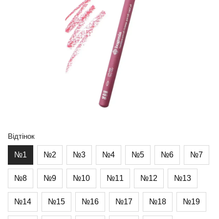
Відтінок
№1
№2
№3
№4
№5
№6
№7
№8
№9
№10
№11
№12
№13
№14
№15
№16
№17
№18
№19