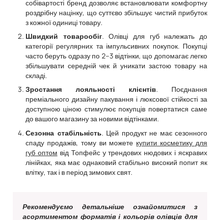
собівартості бренд дозволяє встановлювати комфортну
роздрібну націнку, що суттєво збільшує чистий прибуток
з кожної одиниці товару.
. Олівці для губ належать до
Швидкий товарообіг
категорії регулярних та імпульсивних покупок. Покупці
часто беруть одразу по 2–3 відтінки, що допомагає легко
збільшувати середній чек й уникати застою товару на
складі.
. Поєднання
Зростання лояльності клієнтів
преміального дизайну пакування і люксової стійкості за
доступною ціною стимулює покупців повертатися саме
до вашого магазину за новими відтінками.
. Цей продукт не має сезонного
Сезонна стабільність
спаду продажів, тому ви можете
купити косметику для
губ оптом
від Топфейс у трендових нюдових і яскравих
лінійках, яка має однаковий стабільно високий попит як
влітку, так і в період зимових свят.
Рекомендуємо детальніше ознайомитися з
асортиментом форматів і кольорів олівців для