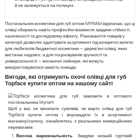
й не залежується на полицях.
Постачальник косметики для губ оптом MYRIAM відзначає, що ці
олівці обирають навіть професійні візажисти завдяки стійкості,
насиченості та доглядовому ефекту. Різноманіття товарів у
категорії дозволяє адаптувати асортимент під конкретні запити:
для любителів бюджетної косметики — дерев'яні олівці, яких
вистачає надовго, а для поціновувачів зручності та
універсальності — механічні лайнери, які можуть
використовуватися замість помади.
Вигоди, які отримують охочі олівці для губ
Topface купити оптом на нашому сайті
Щоб у вас не виникало сумнівів, чи варто олівці для губ
Topface купити оптом і впровадити їх в асортимент
магазину/салону, ознайомтесь з реальними комерційними
перевагами:
. Завдяки низькій гуртовій
Висока маржинальність