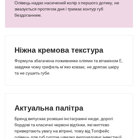
Олівець надає насичений колір з першого дотику, не
змазується протягом дня і тримає контур губ
бездоганним.
Ніжна кремова текстура
Формула збагачена поживними оліями та вітаміном E,
завдяки чому грифель м'яко ковзає, не дряпає шкіру
та не сушить губи.
Актуальна палітра
Бренд випускає розкішні інстаграмні нюди, дорогі
бордові та класичні червоні відтінки, які миттєво
привертають увагу на вітрині, тому від Топфейс
олівець для губ гуртом швидко виправдовує інвестиції