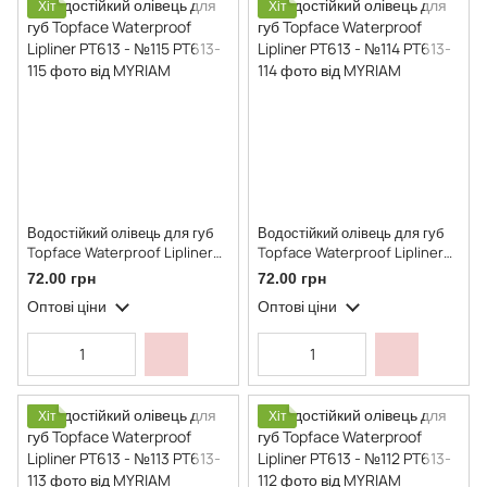
Хіт
Хіт
Водостійкий олівець для губ
Водостійкий олівець для губ
Topface Waterproof Lipliner
Topface Waterproof Lipliner
PT613 - №115
PT613 - №114
72.00 грн
72.00 грн
Оптові ціни
Оптові ціни
Хіт
Хіт