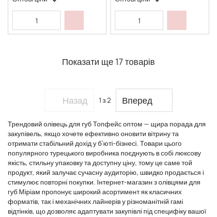
Показати ще 17 товарів
Назад
Вперед
1
з 2
Трендовий олівець для губ Топфейс оптом — щира порада для
закупівель, якщо хочете ефективно оновити вітрину та
отримати стабільний дохід у б’юті-бізнесі. Товари цього
популярного турецького виробника поєднують в собі люксову
якість, стильну упаковку та доступну ціну, тому це саме той
продукт, який залучає сучасну аудиторію, швидко продається і
стимулює повторні покупки. Інтернет-магазин з олівцями для
губ Міріам пропонує широкий асортимент як класичних
форматів, так і механічних лайнерів у різноманітній гамі
відтінків, що дозволяє адаптувати закупівлі під специфіку вашої