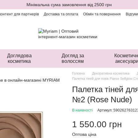
Мінімальна сума замовлення від 2500 грн
онтент для партнерів
Доставка та оплата
Обмін та повернення
Відгук
Доглядова
Догляд за
Косметичн
косметика
волоссям
аксесуар
Головна
Декоративна косметика
Палетка тіней для повік Paese Selfglow 
Палетка тіней для
№2 (Rose Nude)
В наявності
Артикул: 59026276312
1 550.00 грн
Оптова ціна