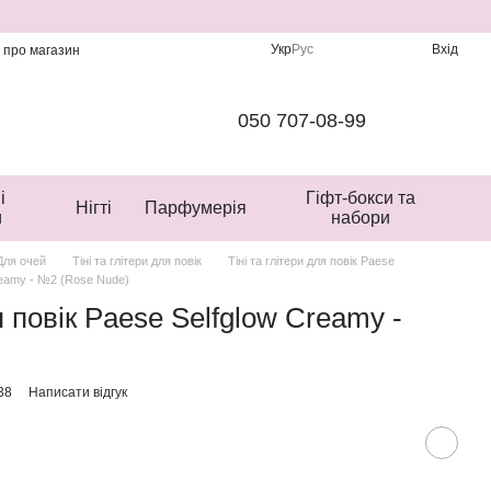
Укр
Рус
Вхід
и про магазин
050 707-08-99
і
Гіфт-бокси та
Нігті
Парфумерія
и
набори
Для очей
Тіні та глітери для повік
Тіні та глітери для повік Paese
Creamy - №2 (Rose Nude)
 повік Paese Selfglow Creamy -
38
Написати відгук