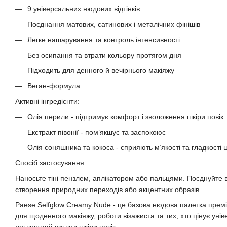
9 універсальних нюдових відтінків
Поєднання матових, сатинових і металічних фінішів
Легке нашарування та контроль інтенсивності
Без осипання та втрати кольору протягом дня
Підходить для денного й вечірнього макіяжу
Веган-формула
Активні інгредієнти:
Олія перили - підтримує комфорт і зволоження шкіри повік
Екстракт півонії - пом’якшує та заспокоює
Олія соняшника та кокоса - сприяють м’якості та гладкості 
Спосіб застосування:
Наносьте тіні пензлем, аплікатором або пальцями. Поєднуйте в
створення природних переходів або акцентних образів.
Paese Selfglow Creamy Nude - це базова нюдова палетка преміа
для щоденного макіяжу, роботи візажиста та тих, хто цінує унів