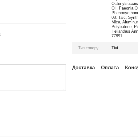
Octenylsuccina
Oil, Paeonia O
Phenoxyethanol
08: Talc, Synth
Mica, Aluminum
Polybutene, Pe
Helianthus Ann
ю
77891.
Тип товару
Тіні
Доставка
Оплата
Конс