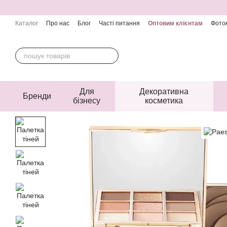
Перейти до основного контенту
Каталог
Про нас
Блог
Часті питання
Оптовим клієнтам
Фоток
Контактна інформація
Угода користувача
Публічна оферта
Для
Декоративна
Бренди
бізнесу
косметика