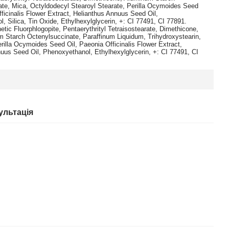
te, Mica, Octyldodecyl Stearoyl Stearate, Perilla Ocymoides Seed
fficinalis Flower Extract, Helianthus Annuus Seed Oil,
, Silica, Tin Oxide, Ethylhexylglycerin, +: CI 77491, CI 77891.
etic Fluorphlogopite, Pentaerythrityl Tetraisostearate, Dimethicone,
 Starch Octenylsuccinate, Paraffinum Liquidum, Trihydroxystearin,
rilla Ocymoides Seed Oil, Paeonia Officinalis Flower Extract,
uus Seed Oil, Phenoxyethanol, Ethylhexylglycerin, +: CI 77491, CI
ультація