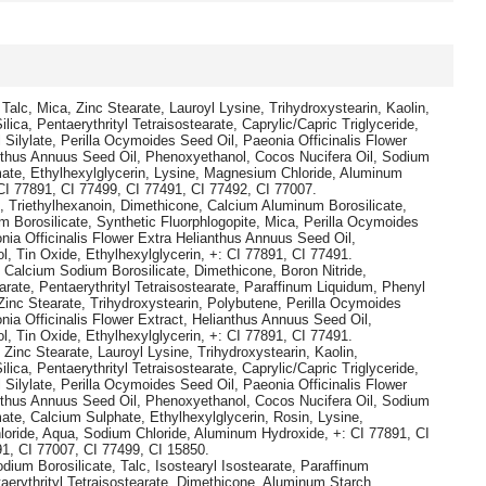
 Talc, Mica, Zinc Stearate, Lauroyl Lysine, Trihydroxystearin, Kaolin,
lica, Pentaerythrityl Tetraisostearate, Caprylic/Capric Triglyceride,
l Silylate, Perilla Ocymoides Seed Oil, Paeonia Officinalis Flower
nthus Annuus Seed Oil, Phenoxyethanol, Cocos Nucifera Oil, Sodium
ate, Ethylhexylglycerin, Lysine, Magnesium Chloride, Aluminum
CI 77891, CI 77499, CI 77491, CI 77492, CI 77007.
lc, Triethylhexanoin, Dimethicone, Calcium Aluminum Borosilicate,
 Borosilicate, Synthetic Fluorphlogopite, Mica, Perilla Ocymoides
nia Officinalis Flower Extra Helianthus Annuus Seed Oil,
, Tin Oxide, Ethylhexylglycerin, +: CI 77891, CI 77491.
, Calcium Sodium Borosilicate, Dimethicone, Boron Nitride,
arate, Pentaerythrityl Tetraisostearate, Paraffinum Liquidum, Phenyl
Zinc Stearate, Trihydroxystearin, Polybutene, Perilla Ocymoides
nia Officinalis Flower Extract, Helianthus Annuus Seed Oil,
, Tin Oxide, Ethylhexylglycerin, +: CI 77891, CI 77491.
 Zinc Stearate, Lauroyl Lysine, Trihydroxystearin, Kaolin,
lica, Pentaerythrityl Tetraisostearate, Caprylic/Capric Triglyceride,
l Silylate, Perilla Ocymoides Seed Oil, Paeonia Officinalis Flower
nthus Annuus Seed Oil, Phenoxyethanol, Cocos Nucifera Oil, Sodium
ate, Calcium Sulphate, Ethylhexylglycerin, Rosin, Lysine,
oride, Aqua, Sodium Chloride, Aluminum Hydroxide, +: CI 77891, CI
1, CI 77007, CI 77499, CI 15850.
dium Borosilicate, Talc, Isostearyl Isostearate, Paraffinum
aerythrityl Tetraisostearate, Dimethicone, Aluminum Starch