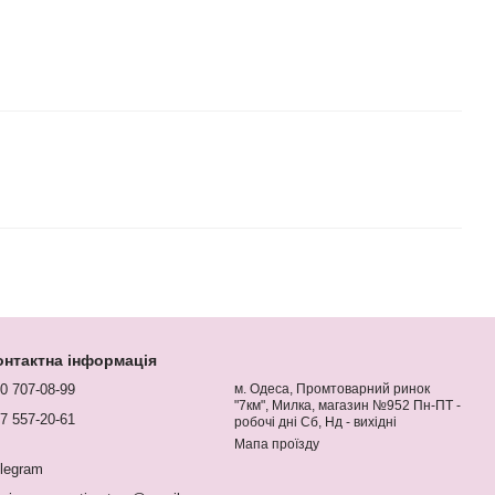
онтактна інформація
0 707-08-99
м. Одеса, Промтоварний ринок
"7км", Милка, магазин №952 Пн-ПТ -
7 557-20-61
робочі дні Сб, Нд - вихідні
Мапа проїзду
legram