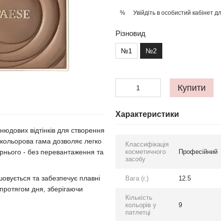
Увійдіть в особистий кабінет
дл
%
Різновид
№1
№2
Купити
Характеристики
нюдових відтінків для створення
 кольорова гама дозволяє легко
Классифікація
косметичного
Професійний
ірнього - без перевантаження та
засобу
шовується та забезпечує плавні
Вага (г.)
12.5
 протягом дня, зберігаючи
Кількість
кольорів у
9
патлетці