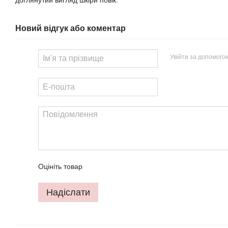
доглянутий вигляд шкіри повік.
Новий відгук або коментар
Увійти за допомого
Оцініть товар
Надіслати