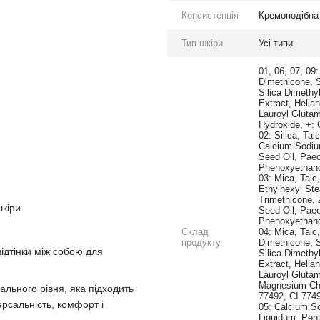
Консистенція
Кремоподібна
Тип шкіри
Усі типи
01, 06, 07, 09:
Dimethicone, Si
Silica Dimethy
Extract, Helia
Lauroyl Glutam
Hydroxide, +: 
02: Silica, Ta
Calcium Sodium
Seed Oil, Paeo
Phenoxyethanol
03: Mica, Talc
Ethylhexyl Ste
Trimethicone, 
шкіри
Seed Oil, Paeo
Phenoxyethanol
Склад
04: Mica, Talc,
продукту
Dimethicone, Si
ідтінки між собою для
Silica Dimethy
Extract, Helia
Lauroyl Glutam
Magnesium Chl
льного рівня, яка підходить
77492, CI 7749
ерсальність, комфорт і
05: Calcium So
Liquidum, Pent