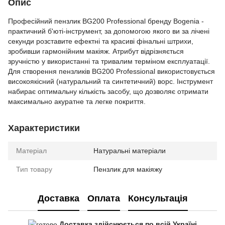
Опис
Професійний пензлик BG200 Professional бренду Bogenia -
практичний б'юті-інструмент, за допомогою якого ви за лічені
секунди розставите ефектні та красиві фінальні штрихи,
зробивши гармонійним макіяж. Атрибут відрізняється
зручністю у використанні та тривалим терміном експлуатації.
Для створення пензликів BG200 Professional використовується
високоякісний (натуральний та синтетичний) ворс. Інструмент
набирає оптимальну кількість засобу, що дозволяє отримати
максимально акуратне та легке покриття.
Характеристики
Матеріал
Натуральні матеріали
Тип товару
Пензлик для макіяжу
Доставка
Оплата
Консультація
Доставка здійснюється по всій Україні,