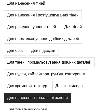
Для нанесення тіней
Для нанесення і розтушовування тіней
Для розтушовування тіней
Для тіней
Для промальовування дрібних деталей
Для брів
Для підводки
Для тіней і промальовування дрібних деталей
Для пудри, хайлайтера, рум'ян, контурингу
Для кремових текстур
Для консилера
Для нанесення тональної основи
Для тональної основи