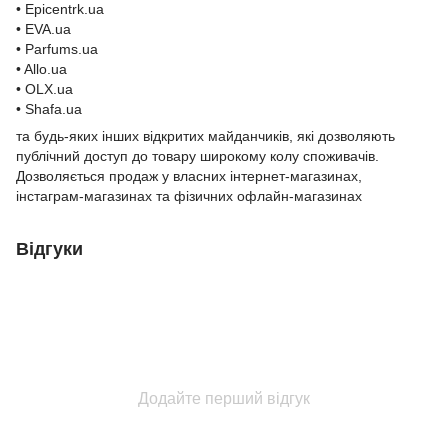
• Epicentrk.ua
• EVA.ua
• Parfums.ua
• Allo.ua
• OLX.ua
• Shafa.ua
та будь-яких інших відкритих майданчиків, які дозволяють
публічний доступ до товару широкому колу споживачів.
Дозволяється продаж у власних інтернет-магазинах,
інстаграм-магазинах та фізичних офлайн-магазинах
Відгуки
Додайте перший відгук