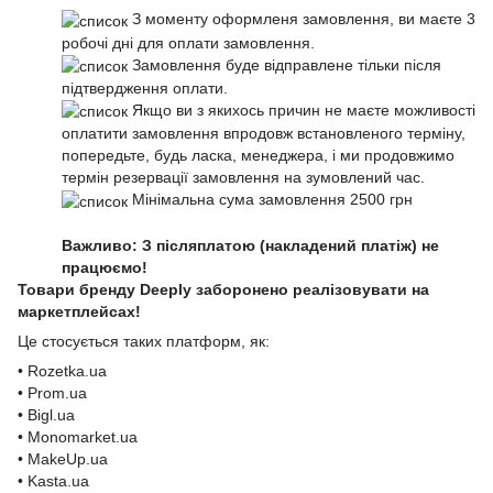
З моменту оформленя замовлення, ви маєте 3
робочі дні для оплати замовлення.
Замовлення буде відправлене тільки після
підтвердження оплати.
Якщо ви з якихось причин не маєте можливості
оплатити замовлення впродовж встановленого терміну,
попередьте, будь ласка, менеджера, і ми продовжимо
термін резервації замовлення на зумовлений час.
Мінімальна сума замовлення 2500 грн
Важливо: З післяплатою (накладений платіж) не
працюємо!
Товари бренду Deeply заборонено реалізовувати на
маркетплейсах!
Це стосується таких платформ, як:
• Rozetka.ua
• Prom.ua
• Bigl.ua
• Monomarket.ua
• MakeUp.ua
• Kasta.ua