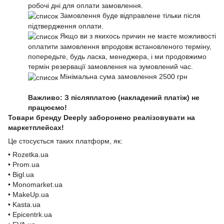
робочі дні для оплати замовлення.
Замовлення буде відправлене тільки після
підтвердження оплати.
Якщо ви з якихось причин не маєте можливості
оплатити замовлення впродовж встановленого терміну,
попередьте, будь ласка, менеджера, і ми продовжимо
термін резервації замовлення на зумовлений час.
Мінімальна сума замовлення 2500 грн
Важливо: З післяплатою (накладений платіж) не
працюємо!
Товари бренду Deeply заборонено реалізовувати на
маркетплейсах!
Це стосується таких платформ, як:
• Rozetka.ua
• Prom.ua
• Bigl.ua
• Monomarket.ua
• MakeUp.ua
• Kasta.ua
• Epicentrk.ua