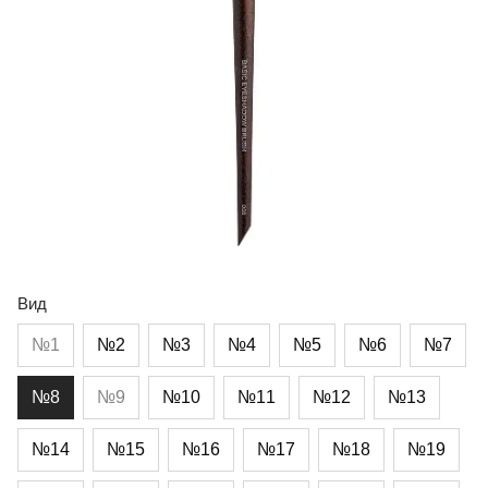
Вид
№1
№2
№3
№4
№5
№6
№7
№8
№9
№10
№11
№12
№13
№14
№15
№16
№17
№18
№19