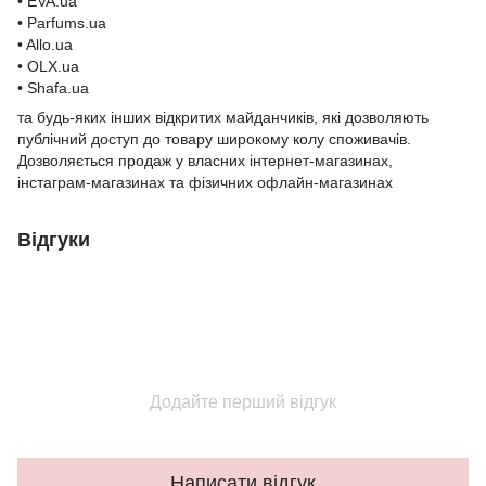
• EVA.ua
• Parfums.ua
• Allo.ua
• OLX.ua
• Shafa.ua
та будь-яких інших відкритих майданчиків, які дозволяють
публічний доступ до товару широкому колу споживачів.
Дозволяється продаж у власних інтернет-магазинах,
інстаграм-магазинах та фізичних офлайн-магазинах
Відгуки
Додайте перший відгук
Написати відгук