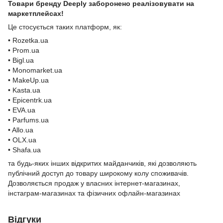
Товари бренду Deeply заборонено реалізовувати на
маркетплейсах!
Це стосується таких платформ, як:
• Rozetka.ua
• Prom.ua
• Bigl.ua
• Monomarket.ua
• MakeUp.ua
• Kasta.ua
• Epicentrk.ua
• EVA.ua
• Parfums.ua
• Allo.ua
• OLX.ua
• Shafa.ua
та будь-яких інших відкритих майданчиків, які дозволяють
публічний доступ до товару широкому колу споживачів.
Дозволяється продаж у власних інтернет-магазинах,
інстаграм-магазинах та фізичних офлайн-магазинах
Відгуки