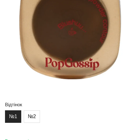
Відтінок
№1
№2