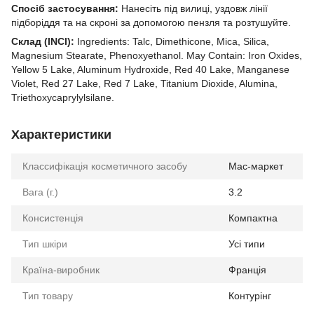
Спосіб застосування:
Нанесіть під вилиці, уздовж лінії
підборіддя та на скроні за допомогою пензля та розтушуйте.
Склад (INCI):
Ingredients: Talc, Dimethicone, Mica, Silica,
Magnesium Stearate, Phenoxyethanol. May Contain: Iron Oxides,
Yellow 5 Lake, Aluminum Hydroxide, Red 40 Lake, Manganese
Violet, Red 27 Lake, Red 7 Lake, Titanium Dioxide, Alumina,
Triethoxycaprylylsilane.
Характеристики
Классифікація косметичного засобу
Мас-маркет
Вага (г.)
3.2
Консистенція
Компактна
Тип шкіри
Усі типи
Країна-виробник
Франція
Тип товару
Контурінг