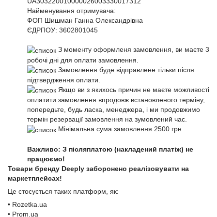
UA303220010000026003330017312
Найменування отримувача:
ФОП Шишман Ганна Олександрівна
ЄДРПОУ:
3602801045
З моменту оформленя замовлення, ви маєте 3
робочі дні для оплати замовлення.
Замовлення буде відправлене тільки після
підтвердження оплати.
Якщо ви з якихось причин не маєте можливості
оплатити замовлення впродовж встановленого терміну,
попередьте, будь ласка, менеджера, і ми продовжимо
термін резервації замовлення на зумовлений час.
Мінімальна сума замовлення 2500 грн
Важливо: З післяплатою (накладений платіж) не
працюємо!
Товари бренду Deeply заборонено реалізовувати на
маркетплейсах!
Це стосується таких платформ, як:
• Rozetka.ua
• Prom.ua