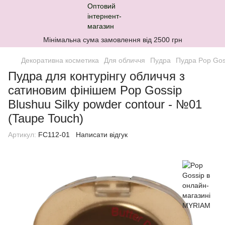
Мінімальна сума замовлення від 2500 грн
Декоративна косметика
Для обличчя
Пудра
Пудра Pop Gos
Пудра для контурінгу обличчя з
сатиновим фінішем Pop Gossip
Blushuu Silky powder contour - №01
(Taupe Touch)
Артикул:
FC112-01
Написати відгук