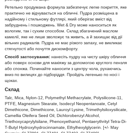
Ретельно продумана формула забезпечує легке покриття, яке
практично не відчувається на обличчі. Пудра розміщена в
надійному і стильному футлярі, який оберігає вміст від
забруднень і пошкоджень. Wet & Dry може наноситься як
вологим, так і сухим способом. Склад збагачений маслом
камелії, яке не лише зволожує та живить, а й захищає від дії
вільних радикалів. Пудра не має різкого запаху, не викликає
стягнутості або почуття дискомфорту.
Спосіб застосування:
нанесіть пудру на чисту шкіру обличчя
або поверх основи для макіяжу за допомогою круглого пензля
або спонжа. Починайте наносити з центру чола, рухаючись
вниз по вилицях до підборіддя. Пройдіть легенько по носі і
щоках.
Склад
Talc, Mica, Nylon-12, Polymethyl Methacrylate, Polysilicone-11,
PTFE, Magnesium Stearate, Isodecyl Neopentanoate, Cetyl
Dimethicone, Dimethicone, Lauroyl Lysine, Trimethylsiloxysilicate,
Camellia Oleifera Seed Oil, Dichlorobenzyl Alcohol,
Triethoxycaprylylsilane, Phenoxyethanol, Pentaerythrityl Tetra-Di-
T-Butyl Hydroxyhydrocinnamate, Ethylhexylglycerin. [+/- May