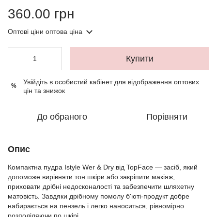
360.00 грн
Оптові ціни
оптова ціна
Купити
Увійдіть в особистий кабінет
для відображення оптових
%
цін та знижок
До обраного
Порівняти
Опис
Компактна пудра Istyle Wer & Dry від TopFace — засіб, який
допоможе вирівняти тон шкіри або закріпити макіяж,
приховати дрібні недосконалості та забезпечити шляхетну
матовість. Завдяки дрібному помолу б'юті-продукт добре
набирається на пензель і легко наноситься, рівномірно
розподіляючи по шкірі.