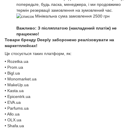
попередьте, будь ласка, менеджера, і ми продовжимо
термін резервації замовлення на зумовлений час.
Мінімальна сума замовлення 2500 грн
Важливо: З післяплатою (накладений платіж) не
працюємо!
Товари бренду Deeply заборонено реалізовувати на
маркетплейсах!
Це стосується таких платформ, як:
• Rozetka.ua
• Prom.ua
• Bigl.ua
• Monomarket.ua
• MakeUp.ua
• Kasta.ua
• Epicentrk.ua
• EVA.ua
• Parfums.ua
• Allo.ua
• OLX.ua
• Shafa.ua