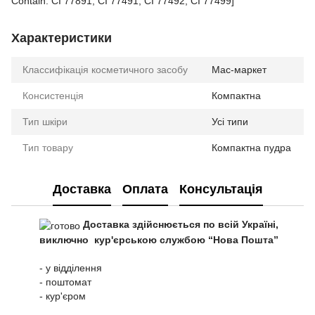
Contain: CI 77891, CI 77491, CI 77492, CI 77499]
Характеристики
Классифікація косметичного засобу
Мас-маркет
Консистенція
Компактна
Тип шкіри
Усі типи
Тип товару
Компактна пудра
Доставка
Оплата
Консультація
Доставка здійснюється по всій Україні,
виключно кур'єрською службою “Нова Пошта”
- у відділення
- поштомат
- кур'єром