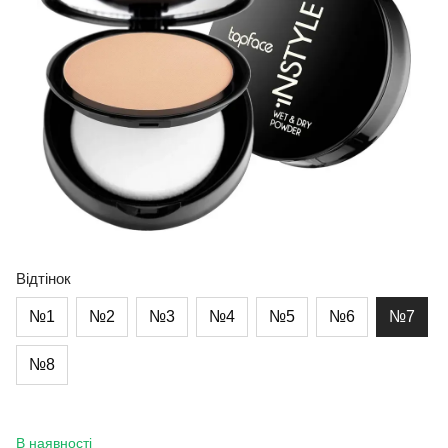
Відтінок
№1
№2
№3
№4
№5
№6
№7
№8
В наявності