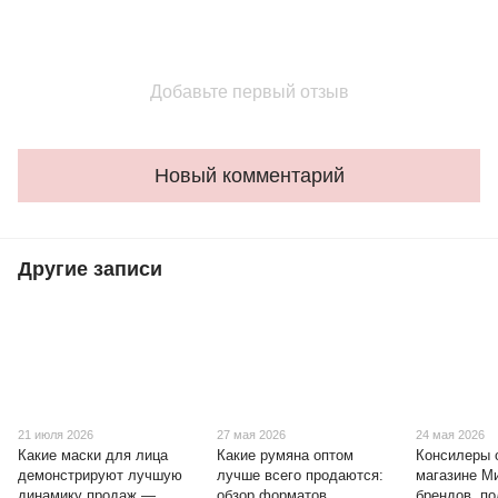
Добавьте первый отзыв
Новый комментарий
Другие записи
21 июля 2026
27 мая 2026
24 мая 2026
Какие маски для лица
Какие румяна оптом
Консилеры 
демонстрируют лучшую
лучше всего продаются:
магазине М
динамику продаж —
обзор форматов
брендов, п