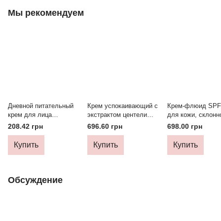
Мы рекомендуем
Дневной питательный
Крем успокаивающий с
Крем-флюид SPF
крем для лица
экстрактом центели
для кожи, склонн
LUMENE KLASSIKKO
SKIN1004 Madagascar
акне ACNELAB+
208.42 грн
696.60 грн
698.00 грн
для сухой кожи
Centella Soothing Cream
Spotcontrol 40 мл
75 мл
Купить
Купить
Купить
Обсуждение