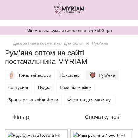
,
Мінімальна сума замовлення від 2500 грн
Декоративна косметика
Для обличчя
Рум'яна
Рум'яна оптом на сайті
постачальника MYRIAM
Тональні засоби
Консилер
Рум'яна
Контуринг
Пудра
Бази під макіяж
Бронзери та хайлайтери
Фіксатор для макіяжу
Фільтр
Спочатку нові