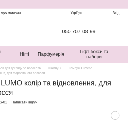
Укр
Рус
Вхід
и про магазин
050 707-08-99
і
Гіфт-бокси та
Нігті
Парфумерія
и
набори
би для догляду за волоссям
Шампуні
Шампуні Lumene
ння, для фарбованого волосся
LUMO колір та відновлення, для
осся
S-01
Написати відгук