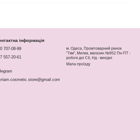
онтактна інформація
0 707-08-99
м. Одеса, Промтоварний ринок
"7км", Милка, магазин №952 Пн-ПТ -
7 557-20-61
робочі дні Сб, Нд - вихідні
Мапа проїзду
legram
riam.cosmetic.store@gmail.com