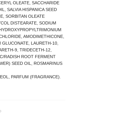
CERYL OLEATE, SACCHARIDE
IL, SALVIA HISPANICA SEED
E, SORBITAN OLEATE
COL DISTEARATE, SODIUM
R HYDROXYPROPYLTRIMONIUM
 CHLORIDE, AMODIMETHICONE,
M GLUCONATE, LAURETH-10,
ARETH-9, TRIDECETH-12,
OC/RADISH ROOT FERMENT
WER) SEED OIL, ROSMARINUS
EOL, PARFUM (FRAGRANCE).
ю