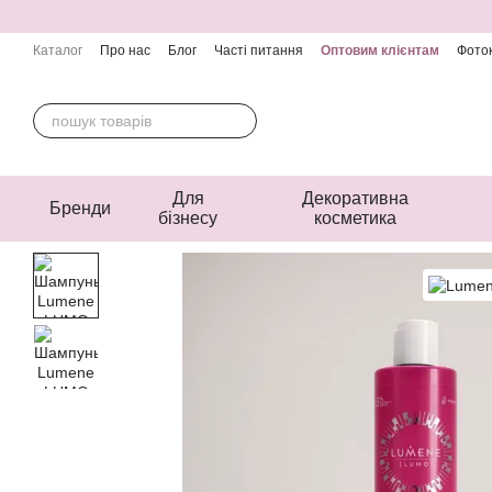
Перейти до основного контенту
Каталог
Про нас
Блог
Часті питання
Оптовим клієнтам
Фоток
Контактна інформація
Угода користувача
Публічна оферта
Для
Декоративна
Бренди
бізнесу
косметика