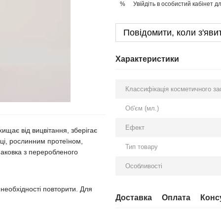
Увійдіть в особистий кабінет
дл
%
Повідомити, коли з'яви
Характеристики
Классифікація косметичного за
Об'єм (мл.)
Ефект
щає від вицвітання, зберігає
иці, рослинним протеїном,
Тип товару
паковка з переробленого
Особливості
необхідності повторити. Для
Доставка
Оплата
Конс