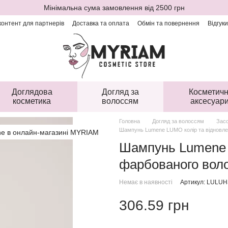
Мінімальна сума замовлення від 2500 грн
онтент для партнерів
Доставка та оплата
Обмін та повернення
Відгук
Доглядова
Догляд за
Косметичн
косметика
волоссям
аксесуар
Головна
Догляд за волоссям
Засо
Шампунь Lumene LUMO колір та відновле
Шампунь Lumene 
фарбованого вол
Немає в наявності
Артикул: LULUH
306.59 грн