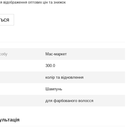
я відображення оптових цін та знижок
ться
собу
Мас-маркет
300.0
колір та відновлення
Шампунь
для фарбованого волосся
ультація