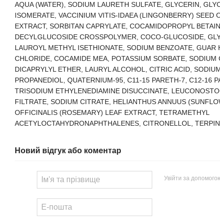
AQUA (WATER), SODIUM LAURETH SULFATE, GLYCERIN, GLY
ISOMERATE, VACCINIUM VITIS-IDAEA (LINGONBERRY) SEED O
EXTRACT, SORBITAN CAPRYLATE, COCAMIDOPROPYL BETAIN
DECYLGLUCOSIDE CROSSPOLYMER, COCO-GLUCOSIDE, GLY
LAUROYL METHYL ISETHIONATE, SODIUM BENZOATE, GUA
CHLORIDE, COCAMIDE MEA, POTASSIUM SORBATE, SODIUM
DICAPRYLYL ETHER, LAURYL ALCOHOL, CITRIC ACID, SODIU
PROPANEDIOL, QUATERNIUM-95, C11-15 PARETH-7, C12-16 P
TRISODIUM ETHYLENEDIAMINE DISUCCINATE, LEUCONOST
FILTRATE, SODIUM CITRATE, HELIANTHUS ANNUUS (SUNFLO
OFFICINALIS (ROSEMARY) LEAF EXTRACT, TETRAMETHYL
ACETYLOCTAHYDRONAPHTHALENES, CITRONELLOL, TERPIN
Новий відгук або коментар
Увійти за допомого