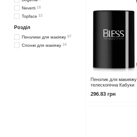
16
Neverti
33
Topface
Розділ
97
Пензлики для макіяжу
24
Спонжі для макіяжу
Пензлик для макияжу 
телескопічна Кабуки
296.83 грн