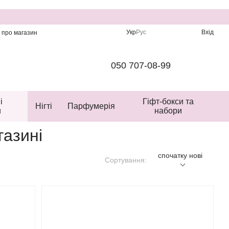
Укр
Рус
Вхід
и про магазин
050 707-08-99
і
Гіфт-бокси та
Нігті
Парфумерія
и
набори
газині
спочатку нові
Сортування: