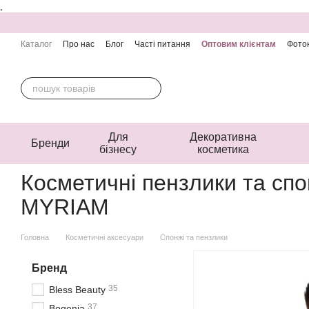
,
Перейти до основного контенту
Каталог
Про нас
Блог
Часті питання
Оптовим клієнтам
Фоток
Контактна інформація
Угода користувача
Публічна оферта
Для
Декоративна
Бренди
бізнесу
косметика
Косметичні пензлики та спо
MYRIAM
Головна
Косметичні аксесуари
Спонжі та пензлики
Бренд
35
Bless Beauty
37
Bogenia