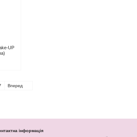
Make-UP
ла)
7
Вперед
онтактна інформація