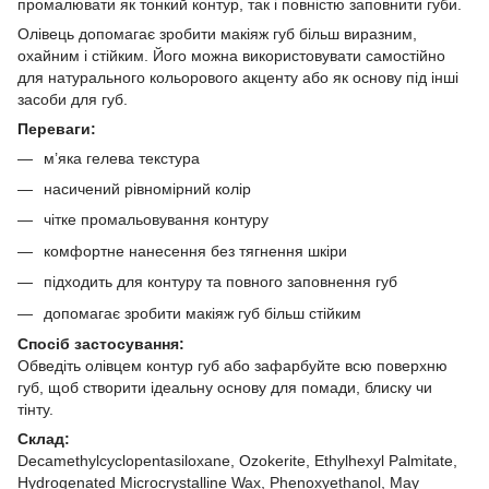
промалювати як тонкий контур, так і повністю заповнити губи.
Олівець допомагає зробити макіяж губ більш виразним,
охайним і стійким. Його можна використовувати самостійно
для натурального кольорового акценту або як основу під інші
засоби для губ.
Переваги:
м’яка гелева текстура
насичений рівномірний колір
чітке промальовування контуру
комфортне нанесення без тягнення шкіри
підходить для контуру та повного заповнення губ
допомагає зробити макіяж губ більш стійким
Спосіб застосування:
Обведіть олівцем контур губ або зафарбуйте всю поверхню
губ, щоб створити ідеальну основу для помади, блиску чи
тінту.
Склад:
Decamethylcyclopentasiloxane, Ozokerite, Ethylhexyl Palmitate,
Hydrogenated Microcrystalline Wax, Phenoxyethanol, May