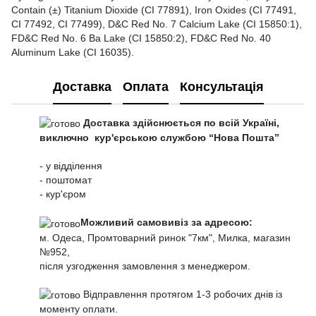
Contain (±) Titanium Dioxide (CI 77891), Iron Oxides (CI 77491,
CI 77492, CI 77499), D&C Red No. 7 Calcium Lake (CI 15850:1),
FD&C Red No. 6 Ba Lake (CI 15850:2), FD&C Red No. 40
Aluminum Lake (CI 16035).
Доставка
Оплата
Консультація
Доставка здійснюється по всій Україні,
виключно кур'єрською службою “Нова Пошта”
- у відділення
- поштомат
- кур'єром
Можливий самовивіз за адресою:
м. Одеса, Промтоварний ринок "7км", Милка, магазин
№952,
після узгодження замовлення з менеджером.
Відправлення протягом 1-3 робочих днів із
моменту оплати.