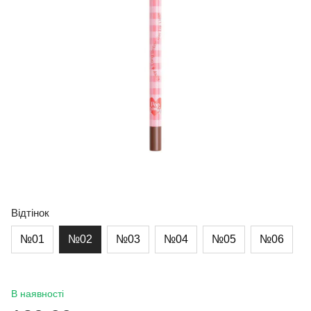
Відтінок
№01
№02
№03
№04
№05
№06
В наявності