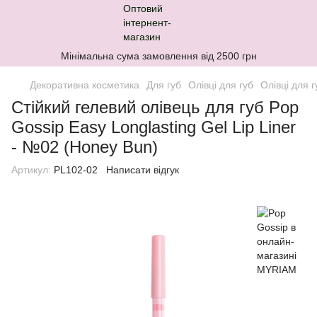
Мінімальна сума замовлення від 2500 грн
Декоративна косметика
Для губ
Олівці для губ
Олівці для 
Стійкий гелевий олівець для губ Pop
Gossip Easy Longlasting Gel Lip Liner
- №02 (Honey Bun)
Артикул:
PL102-02
Написати відгук