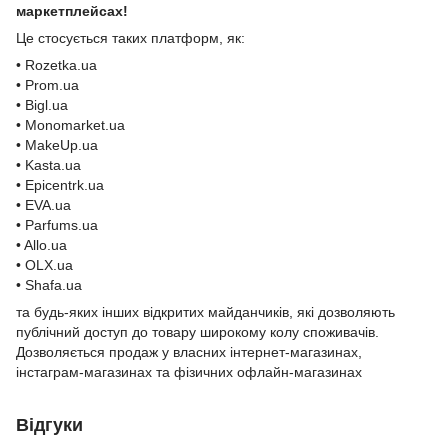
маркетплейсах!
Це стосується таких платформ, як:
• Rozetka.ua
• Prom.ua
• Bigl.ua
• Monomarket.ua
• MakeUp.ua
• Kasta.ua
• Epicentrk.ua
• EVA.ua
• Parfums.ua
• Allo.ua
• OLX.ua
• Shafa.ua
та будь-яких інших відкритих майданчиків, які дозволяють
публічний доступ до товару широкому колу споживачів.
Дозволяється продаж у власних інтернет-магазинах,
інстаграм-магазинах та фізичних офлайн-магазинах
Відгуки