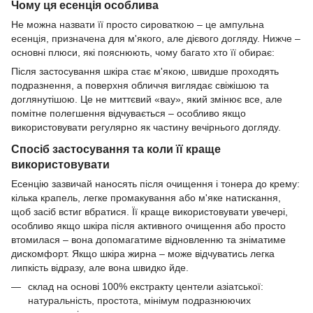
Чому ця есенція особлива
Не можна назвати її просто сироваткою – це ампульна
есенція, призначена для м'якого, але дієвого догляду. Нижче –
основні плюси, які пояснюють, чому багато хто її обирає:
Після застосування шкіра стає м'якою, швидше проходять
подразнення, а поверхня обличчя виглядає свіжішою та
доглянутішою. Це не миттєвий «вау», який змінює все, але
помітне полегшення відчувається – особливо якщо
використовувати регулярно як частину вечірнього догляду.
Спосіб застосування та коли її краще
використовувати
Есенцію зазвичай наносять після очищення і тонера до крему:
кілька крапель, легке промакування або м'яке натискання,
щоб засіб встиг вбратися. Її краще використовувати увечері,
особливо якщо шкіра після активного очищення або просто
втомилася – вона допомагатиме відновленню та зніматиме
дискомфорт. Якщо шкіра жирна – може відчуватись легка
липкість відразу, але вона швидко йде.
склад на основі 100% екстракту центели азіатської:
натуральність, простота, мінімум подразнюючих