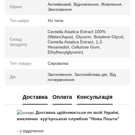
Антивіковий, Відновлення, Живлення,
Ефект
Зволоження
Тип шкіри
Усі типи
Centella Asiatica Extract 100%
(Water(Aqua), Glycerin, Butylene Glycol,
Склад
Centella Asiatica Extract, 1,2-
продукту
Hexanediol, Cellulose Gum,
Ethylhexylglycerin)
Тип товару
Сироватка
Зволоження, Заспокійлива дія, Від
Дія
почервоніння
Доставка
Оплата
Консультація
Доставка здійснюється по всій Україні,
виключно кур'єрською службою “Нова Пошта”
- у відділення