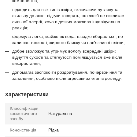
компонентів;
підходить для всіх типів шкіри, включаючи чутливу та
схильну до акне: відгуки говорять, що засіб не викликає
сильної алергії, хоча в деяких можлива індивідуальна
реакція;
формула легка, майже як вода: швидко вбирається, не
залишає тяжкості, жирного блиску чи нав'язливої ​​плівки;
добре зволожує та утримує вологу всередині шкіри:
відчуття сухості та стягнутості пом'якшується вже після
використання;
допомагає заспокоїти роздратування, почервоніння та
запалення, особливо після агресивних етапів догляду.
Характеристики
Классифікація
косметичного
Натуральна
засобу
Консистенція
Рідка