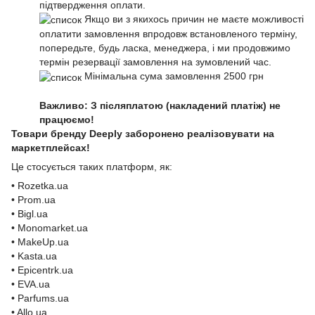
підтвердження оплати.
Якщо ви з якихось причин не маєте можливості
оплатити замовлення впродовж встановленого терміну,
попередьте, будь ласка, менеджера, і ми продовжимо
термін резервації замовлення на зумовлений час.
Мінімальна сума замовлення 2500 грн
Важливо: З післяплатою (накладений платіж) не
працюємо!
Товари бренду Deeply заборонено реалізовувати на
маркетплейсах!
Це стосується таких платформ, як:
• Rozetka.ua
• Prom.ua
• Bigl.ua
• Monomarket.ua
• MakeUp.ua
• Kasta.ua
• Epicentrk.ua
• EVA.ua
• Parfums.ua
• Allo.ua