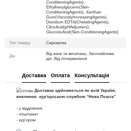
ConditioningAgents),
Ethylhexylglycerin(Skin-
ConditioningAgents), Xanthan
Gum(ViscosityIncreasingAgents),
Disodium EDTA(ChelatingAgents),
CitricAcid(pHAdjusters),
GluconicAcid(Skin-ConditioningAgents).
Тип товару
Сироватка
Від акне та висипань, Заспокійлива
Дія
дія, Від почервоніння
Доставка
Оплата
Консультація
Доставка здійснюється по всій Україні,
виключно кур'єрською службою “Нова Пошта”
- у відділення
- поштомат
- кур'єром