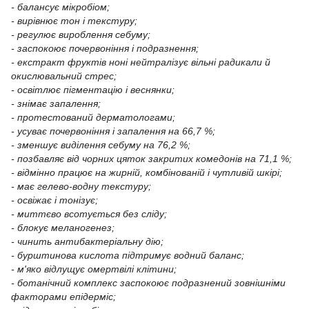
- балансує мікробіом;
- вирівнює тон і текстуру;
- регулює вироблення себуму;
- заспокоює почервоніння і подразнення;
- екстракт фруктів ноні нейтралізує вільні радикали й
окислювальний стрес;
- освітлює пігментацію і веснянки;
- знімає запалення;
- протестований дерматологами;
- усуває почервоніння і запалення на 66,7 %;
- зменшує виділення себуму на 76,2 %;
- позбавляє від чорних цяток закритих комедонів на 71,1 %;
- відмінно працює на жирній, комбінованій і чутливій шкірі;
- має гелево-водну текстуру;
- освіжає і тонізує;
- миттєво всотується без сліду;
- блокує меланогенез;
- чинить антибактеріальну дію;
- бурштинова кислота підтримує водний баланс;
- м'яко відлущує омертвілі клітини;
- ботанічний комплекс заспокоює подразнений зовнішніми
факторами епідерміс;