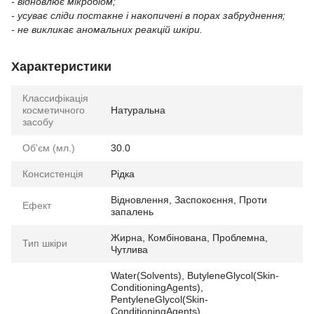
- відновлює мікробіом;
- усуває сліди постакне і накопичені в порах забруднення;
- не викликає аномальних реакцій шкіри.
Характеристики
Классифікація
косметичного
Натуральна
засобу
Об'єм (мл.)
30.0
Консистенція
Рідка
Відновлення, Заспокоєння, Проти
Ефект
запалень
Жирна, Комбінована, Проблемна,
Тип шкіри
Чутлива
Water(Solvents), ButyleneGlycol(Skin-
ConditioningAgents),
PentyleneGlycol(Skin-
ConditioningAgents),