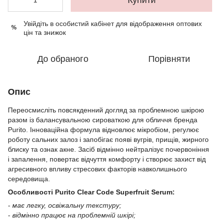
Увійдіть в особистий кабінет
для відображення оптових
%
цін та знижок
До обраного
Порівняти
Опис
Переосмисліть повсякденний догляд за проблемною шкірою
разом із балансувальною сироваткою для обличчя бренда
Purito. Інноваційна формула відновлює мікробіом, регулює
роботу сальних залоз і запобігає появі вугрів, прищів, жирного
блиску та ознак акне. Засіб відмінно нейтралізує почервоніння
і запалення, повертає відчуття комфорту і створює захист від
агресивного впливу стресових факторів навколишнього
середовища.
Особливості Purito Clear Code Superfruit Serum:
- має легку, освіжальну текстуру;
- відмінно працює на проблемній шкірі;