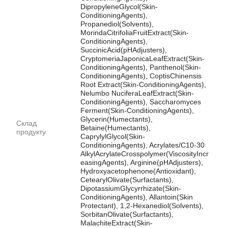
DipropyleneGlycol(Skin-
ConditioningAgents),
Propanediol(Solvents),
MorindaCitrifoliaFruitExtract(Skin-
ConditioningAgents),
SuccinicAcid(pHAdjusters),
CryptomeriaJaponicaLeafExtract(Skin-
ConditioningAgents), Panthenol(Skin-
ConditioningAgents), CoptisChinensis
Root Extract(Skin-ConditioningAgents),
Nelumbo NuciferaLeafExtract(Skin-
ConditioningAgents), Saccharomyces
Ferment(Skin-ConditioningAgents),
Glycerin(Humectants),
Склад
Betaine(Humectants),
продукту
CaprylylGlycol(Skin-
ConditioningAgents), Acrylates/C10-30
AlkylAcrylateCrosspolymer(ViscosityIncr
easingAgents), Arginine(pHAdjusters),
Hydroxyacetophenone(Antioxidant),
CetearylOlivate(Surfactants),
DipotassiumGlycyrrhizate(Skin-
ConditioningAgents), Allantoin(Skin
Protectant), 1,2-Hexanediol(Solvents),
SorbitanOlivate(Surfactants),
MalachiteExtract(Skin-