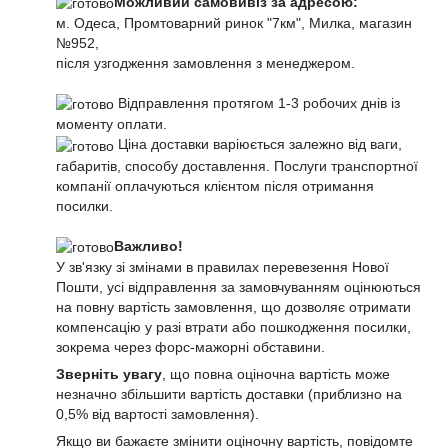
Можливий самовивіз за адресою:
м. Одеса, Промтоварний ринок "7км", Милка, магазин
№952,
після узгодження замовлення з менеджером.
Відправлення протягом 1-3 робочих днів із
моменту оплати.
Ціна доставки варіюється залежно від ваги,
габаритів, способу доставлення. Послуги транспортної
компанії оплачуються клієнтом після отримання
посилки.
Важливо!
У зв'язку зі змінами в правилах перевезення Нової
Пошти, усі відправлення за замовчуванням оцінюються
на повну вартість замовлення, що дозволяє отримати
компенсацію у разі втрати або пошкодження посилки,
зокрема через форс-мажорні обставини.
Зверніть увагу
, що повна оціночна вартість може
незначно збільшити вартість доставки (приблизно на
0,5% від вартості замовлення).
Якщо ви бажаєте змінити оціночну вартість, повідомте