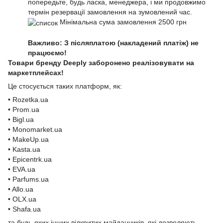
попередьте, будь ласка, менеджера, і ми продовжимо
термін резервації замовлення на зумовлений час.
Мінімальна сума замовлення 2500 грн
Важливо: З післяплатою (накладений платіж) не
працюємо!
Товари бренду Deeply заборонено реалізовувати на
маркетплейсах!
Це стосується таких платформ, як:
• Rozetka.ua
• Prom.ua
• Bigl.ua
• Monomarket.ua
• MakeUp.ua
• Kasta.ua
• Epicentrk.ua
• EVA.ua
• Parfums.ua
• Allo.ua
• OLX.ua
• Shafa.ua
та будь-яких інших відкритих майданчиків, які дозволяють