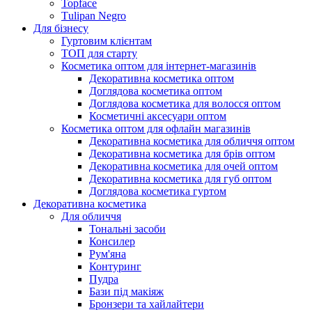
Topface
Тulipan Negro
Для бізнесу
Гуртовим клієнтам
ТОП для старту
Косметика оптом для інтернет-магазинів
Декоративна косметика оптом
Доглядова косметика оптом
Доглядова косметика для волосся оптом
Косметичні аксесуари оптом
Косметика оптом для офлайн магазинів
Декоративна косметика для обличчя оптом
Декоративна косметика для брів оптом
Декоративна косметика для очей оптом
Декоративна косметика для губ оптом
Доглядова косметика гуртом
Декоративна косметика
Для обличчя
Тональні засоби
Консилер
Рум'яна
Контуринг
Пудра
Бази під макіяж
Бронзери та хайлайтери