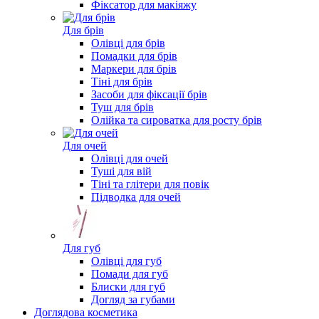
Фіксатор для макіяжу
Для брів
Олівці для брів
Помадки для брів
Маркери для брів
Тіні для брів
Засоби для фіксації брів
Туш для брів
Олійка та сироватка для росту брів
Для очей
Олівці для очей
Туші для вій
Тіні та глітери для повік
Підводка для очей
Для губ
Олівці для губ
Помади для губ
Блиски для губ
Догляд за губами
Доглядова косметика