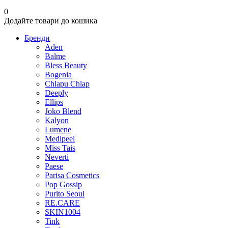
0
Додайте товари до кошика
Бренди
Aden
Balme
Bless Beauty
Bogenia
Chlapu Chlap
Deeply
Ellips
Joko Blend
Kalyon
Lumene
Мedipeel
Miss Tais
Neverti
Paese
Parisa Cosmetics
Pop Gossip
Purito Seoul
RE.CARE
SKIN1004
Tink