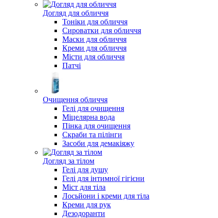
Догляд для обличчя
Тоніки для обличчя
Сироватки для обличчя
Маски для обличчя
Креми для обличчя
Місти для обличчя
Патчі
Очищення обличчя
Гелі для очищення
Міцелярна вода
Пінка для очищення
Скраби та пілінги
Засоби для демакіяжу
Догляд за тілом
Гелі для душу
Гелі для інтимної гігієни
Міст для тіла
Лосьйони і креми для тіла
Креми для рук
Дезодоранти