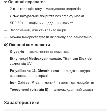
✨ Основні переваги:
2-в-1: корекція тону + маскування недоліків
Свіже натуральне покриття без ефекту маски
SPF 50+ — надійний щоденний захист
Зволоження, м’якість і сяйво шкіри
Можна використовувати як основу або самостійно
🌿 Основні компоненти:
Glycerin
— зволоження та помʼякшення
Ethylhexyl Methoxycinnamate, Titanium Dioxide
—
захист від UV
Polysilicone-11, Dimethicone
— гладка текстура,
вирівнювання поверхні
Iron Oxides, Mica
— легкий пігмент і світловідбиття
Tocopherol (вітамін Е)
— антиоксидантний захист
Характеристики