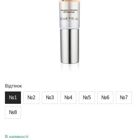
Відтінок
№1
№2
№3
№4
№5
№6
№7
№8
В наявності