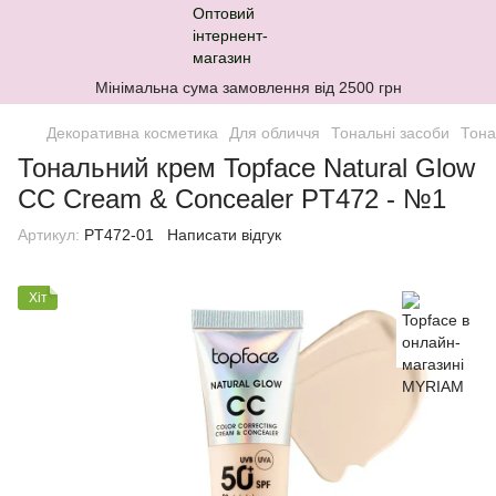
Мінімальна сума замовлення від 2500 грн
Декоративна косметика
Для обличчя
Тональні засоби
Тона
Тональний крем Topface Natural Glow
CC Cream & Concealer PT472 - №1
Артикул:
PT472-01
Написати відгук
Хіт