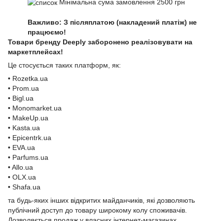
Мінімальна сума замовлення 2500 грн
Важливо: З післяплатою (накладений платіж) не
працюємо!
Товари бренду Deeply заборонено реалізовувати на
маркетплейсах!
Це стосується таких платформ, як:
• Rozetka.ua
• Prom.ua
• Bigl.ua
• Monomarket.ua
• MakeUp.ua
• Kasta.ua
• Epicentrk.ua
• EVA.ua
• Parfums.ua
• Allo.ua
• OLX.ua
• Shafa.ua
та будь-яких інших відкритих майданчиків, які дозволяють
публічний доступ до товару широкому колу споживачів.
Дозволяється продаж у власних інтернет-магазинах,