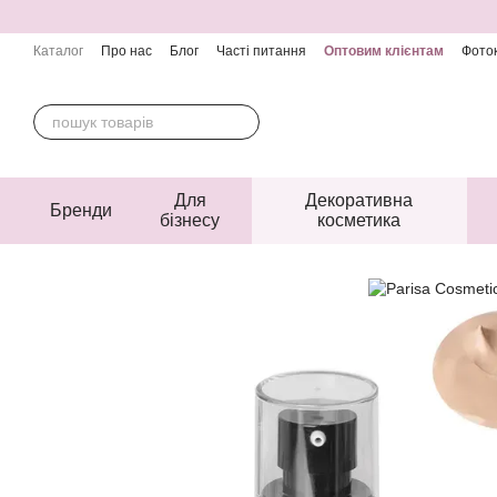
Перейти до основного контенту
Каталог
Про нас
Блог
Часті питання
Оптовим клієнтам
Фоток
Контактна інформація
Угода користувача
Публічна оферта
Для
Декоративна
Бренди
бізнесу
косметика