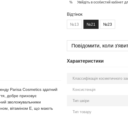
Увійдіть в особистий кабінет
дл
%
Відтінок
№13
№21
№23
Повідомити, коли з'яви
Характеристики
Классифікація косметичного за
енду Parisa Cosmetics здатний
Консистенція
ття, добре приховує
Тип шкіри
чений зволожувальними
ном, вітаміном Е, що мають
Тип товару