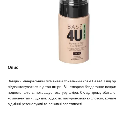
Опис
Завдяки мінеральним пігментам тональний крем Base4U від бр
підлаштовуватися під тон шкіри. Він створює бездоганне покри
недосконалість, покращує текстуру шкіри. Склад крему збага
компонентами, що доглядають: гіалуроновою кислотою, колаге
відмінні регенеруючі та поживні властивості.