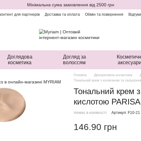
Мінімальна сума замовлення від 2500 грн
онтент для партнерів
Доставка та оплата
Обмін та повернення
Відгук
Доглядова
Догляд за
Косметичн
косметика
волоссям
аксесуар
Головна
Декоративна косметика
Тональний крем з колагеном та гіалурон
Тональний крем з
кислотою PARISA
Немає в наявності
Артикул: F10-21
146.90 грн