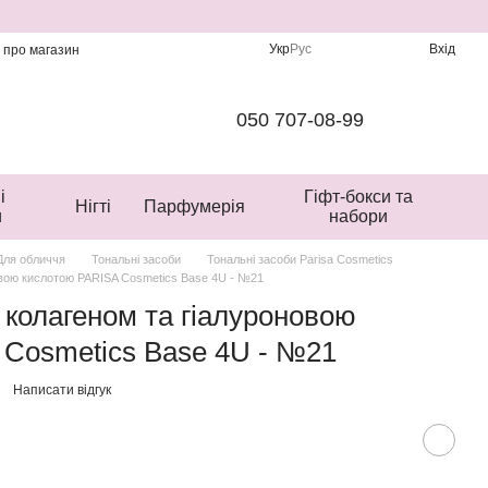
Укр
Рус
Вхід
и про магазин
050 707-08-99
і
Гіфт-бокси та
Нігті
Парфумерія
и
набори
Для обличчя
Тональні засоби
Тональні засоби Parisa Cosmetics
овою кислотою PARISA Cosmetics Base 4U - №21
 колагеном та гіалуроновою
 Cosmetics Base 4U - №21
Написати відгук