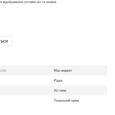
я відображення оптових цін та знижок
ться
собу
Мас-маркет
Рідка
Усі типи
Тональний крем