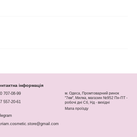
онтактна інформація
0 707-08-99
м. Одеса, Промтоварний ринок
"7км", Милка, магазин №952 Пн-ПТ -
7 557-20-61
робочі дні Сб, Нд - вихідні
Мапа проїзду
legram
riam.cosmetic.store@gmail.com