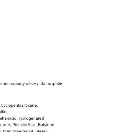
орення ефекту об’єму. За потреби
 Cyclopentasiloxane,
fin,
Behenate, Hydrogenated
arate, Palmitic Acid, Butylene
l, Phenoxyethanol, Stearyl