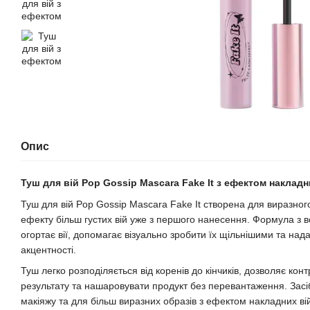
Опис
Туш для вій Pop Gossip Mascara Fake It з ефектом накладн
Туш для вій Pop Gossip Mascara Fake It створена для виразного
ефекту більш густих вій уже з першого нанесення. Формула з 
огортає вії, допомагає візуально зробити їх щільнішими та нада
акцентності.
Туш легко розподіляється від коренів до кінчиків, дозволяє кон
результату та нашаровувати продукт без перевантаження. Засі
макіяжу та для більш виразних образів з ефектом накладних ві