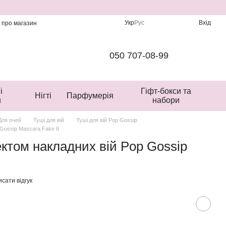
Укр
Рус
Вхід
и про магазин
050 707-08-99
і
Гіфт-бокси та
Нігті
Парфумерія
и
набори
Для очей
Туші для вій
Туші для вій Pop Gossip
Gossip Mascara Fake It
ектом накладних вій Pop Gossip
сати відгук