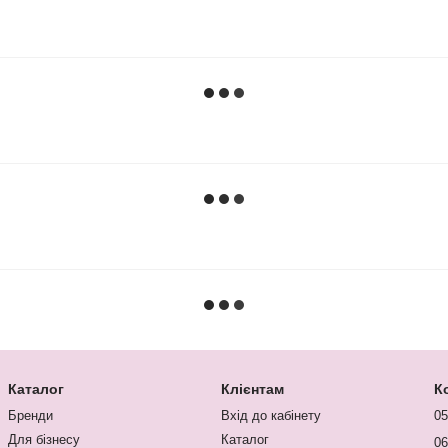
Каталог
Клієнтам
К
Бренди
Вхід до кабінету
05
Для бізнесу
Каталог
06