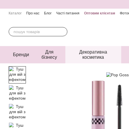
Перейти до основного контенту
Каталог
Про нас
Блог
Часті питання
Оптовим клієнтам
Фоток
Контактна інформація
Угода користувача
Публічна оферта
Для
Декоративна
Бренди
бізнесу
косметика