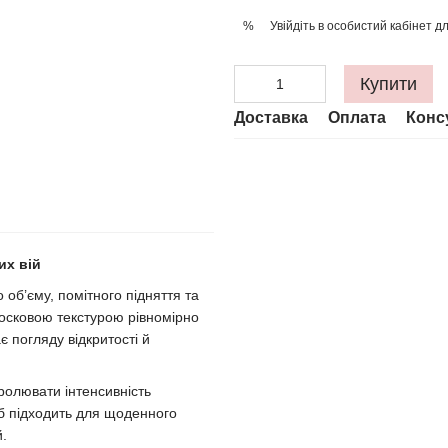
Увійдіть в особистий кабінет
дл
%
Купити
Доставка
Оплата
Конс
их вій
 об’єму, помітного підняття та
восковою текстурою рівномірно
є погляду відкритості й
тролювати інтенсивність
б підходить для щоденного
й.