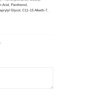
 Acid, Panthenol,
prylyl Glycol, C11-15 Alketh-7,
ю