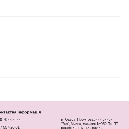
онтактна інформація
0 707-08-99
м. Одеса, Промтоварний ринок
"7км", Милка, магазин №952 Пн-ПТ -
7 557-20-61
робочі дні Сб, Нд - вихідні