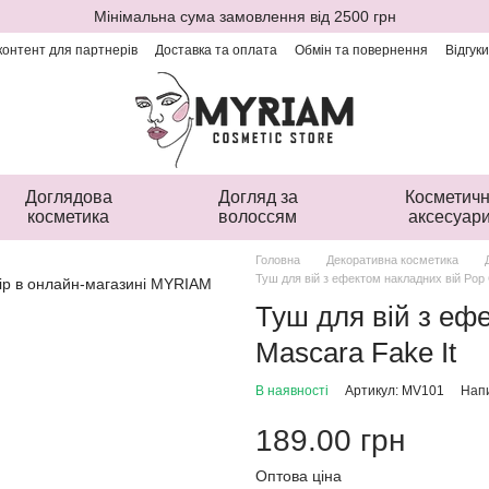
Мінімальна сума замовлення від 2500 грн
онтент для партнерів
Доставка та оплата
Обмін та повернення
Відгук
Доглядова
Догляд за
Косметичн
косметика
волоссям
аксесуар
Головна
Декоративна косметика
Туш для вій з ефектом накладних вій Pop 
Туш для вій з еф
Mascara Fake It
В наявності
Артикул: MV101
Напи
189.00 грн
Оптова ціна