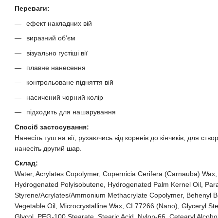
Переваги:
ефект накладних вій
виразний об’єм
візуально густіші вії
плавне нанесення
контрольоване підняття вій
насичений чорний колір
підходить для нашарування
Спосіб застосування:
Нанесіть туш на вії, рухаючись від коренів до кінчиків, для ств
нанесіть другий шар.
Склад:
Water, Acrylates Copolymer, Copernicia Cerifera (Carnauba) Wax,
Hydrogenated Polyisobutene, Hydrogenated Palm Kernel Oil, Paraf
Styrene/Acrylates/Ammonium Methacrylate Copolymer, Behenyl 
Vegetable Oil, Microcrystalline Wax, CI 77266 (Nano), Glyceryl Ste
Glycol, PEG-100 Stearate, Stearic Acid, Nylon-66, Cetearyl Alcoho