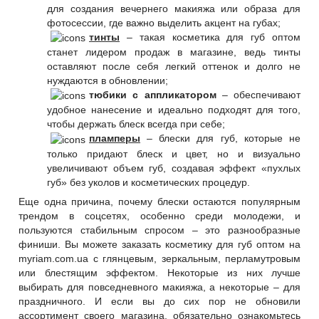
для создания вечернего макияжа или образа для
фотосессии, где важно выделить акцент на губах;
тинты
– такая косметика для губ оптом
станет лидером продаж в магазине, ведь тинты
оставляют после себя легкий оттенок и долго не
нуждаются в обновлении;
тюбики с аппликатором
– обеспечивают
удобное нанесение и идеально подходят для того,
чтобы держать блеск всегда при себе;
пламперы
– блески для губ, которые не
только придают блеск и цвет, но и визуально
увеличивают объем губ, создавая эффект «пухлых
губ» без уколов и косметических процедур.
Еще одна причина, почему блески остаются популярным
трендом в соцсетях, особенно среди молодежи, и
пользуются стабильным спросом – это разнообразные
финиши. Вы можете заказать косметику для губ оптом на
myriam.com.ua с глянцевым, зеркальным, перламутровым
или блестящим эффектом. Некоторые из них лучше
выбирать для повседневного макияжа, а некоторые – для
праздничного. И если вы до сих пор не обновили
ассортимент своего магазина, обязательно ознакомьтесь