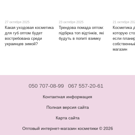
27 октября 2025
23 октября 2025
21 октября 20
Какая уходовая косметика
Трендова помада оптом:
Косметика д
для губ оптом будет
підбірка топ відтінків, які
которую сто
востребована среди
будуть в попиті взимку
если плани
украинцев зимой?
собственны
магазин
050 707-08-99
067 557-20-61
Контактная информация
Полная версия сайта
Карта сайта
Оптовый интернет-магазин косметики © 2026