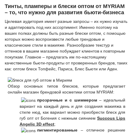
Тинты, пламперы и блески оптом от MYRIAM
– то, что нужно для развития бьюти-бизнеса
Целевая аудитория имеет разные запросы – их нужно изучать
и адаптировать под них ассортимент. Именно поэтому на
ваших полках должны быть разные блески оптом, с помощью
которых можно воспроизвести любые трендовые и
классические стили в макияже. Разнообразие текстур и
оттенков в вашем магазине побуждает клиентов к повторным
покупкам. Главное – предлагать им по-настоящему
качественные бьюти-продукты от проверенных брендов, таких
как: оптом блеск Топфейс, Париса, Блес Бьюти или Аден.
Обзор основных типов блесков, которые предлагает
онлайн магазин брендовой косметики оптом MYRIAM:
прозрачные и с шиммером
– идеальный
вариант на каждый день и для создания макияжа в
стиле нюд, как вариант можно приобрести блеск для
губ опт от Богения с нежным сиянием
Succous Lips
Angelic 3D effect
;
пигментированные
– отличное решение