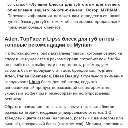
со статьей «
Лучшие блески для губ оптом для летнего
обновления вашего бьюти-бизнеса: Обзор MYRIAM
».
Полезная информация поможет вам определиться, какой
купить блеск для губ оптом, чтобы он хорошо продавался и
привлекал больше клиентов.
Aden, TopFace и Lipss блеск для губ оптом –
топовые рекомендации от Myriam
На полках должны быть актуальны товары, которые сейчас на
слуху и не нуждаются в рекламе среди потребителей. Чтобы
не ошибиться с выбором и не прогореть, рекомендуем
выбрать бьюти-продукцию от таких брендов как:
Topface
,
Aden
,
Parisa Cosmetics
,
Bless Beauty
. Отдельного внимания
заслуживает
Lipss
блеск для губ оптом, ведь это
инновационный продукт, поражающий своим ароматом,
уходовым эффектом и разнообразием полупрозрачных
оттенков.
Обратите внимание, что к заказу следует включить блески
разных категорий: нюдовые универсальные оттенки, 1-2
трендовых цвета сезона (например, розовый с шиммером или
винный), прозрачный блеск (как маст-хэв). Мириам, поставщик