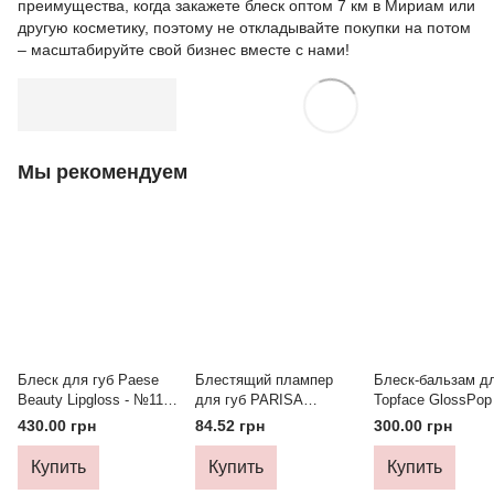
преимущества, когда закажете блеск оптом 7 км в Мириам или
другую косметику, поэтому не откладывайте покупки на потом
– масштабируйте свой бизнес вместе с нами!
Мы рекомендуем
Блеск для губ Paese
Блестящий плампер
Блеск-бальзам дл
Beauty Lipgloss - №11
для губ PARISA
Topface GlossPop 
(Icing Glow)
Lipgloss Crazy Plump -
Butter Balm PT161
430.00 грн
84.52 грн
300.00 грн
№101 (Clear plump)
№01 (Vanilla Crea
Купить
Купить
Купить